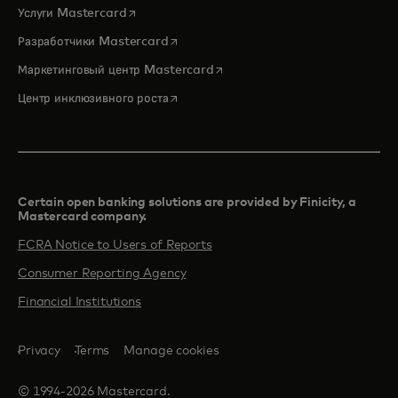
opens in a new tab
Услуги Mastercard
opens in a new tab
Разработчики Mastercard
opens in a new tab
Маркетинговый центр Mastercard
opens in a new tab
Центр инклюзивного роста
Certain open banking solutions are provided by Finicity, a
Mastercard company.​
FCRA Notice to Users of Reports
Consumer Reporting Agency
Financial Institutions
Privacy
Terms
Manage cookies
© 1994-2026 Mastercard.