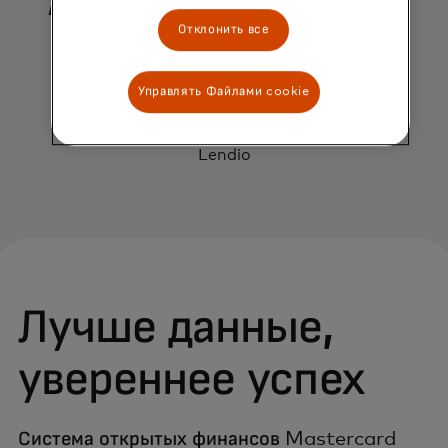
предпринимательства.
Отклонить все
Денада Рамништа
Управлять Файлами cookie
Senior Vice President of Lender and Partner
Strategy
Lendio
Лучше данные,
увереннее успех
Система открытых финансов Mastercard