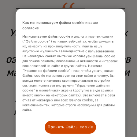
Как мы используем файлы cookie и ваше
согласие
Устранение финансовых
Мы используем файлы cookie и аналогичные технологии
("Файлы cookie") на наших веб-сайтах, чтобы улучшить
препятствий и
их, измерить их производительность, понять нашу
аудиторию и улучшить взаимодействие с пользователями.
ознакомление владельцев
На некоторых сайтах мы также используем Файлы cookie
для показа рекламы, основанной на активности и интересах
пользователей на сайте и других сайтах. Нажмите
малого бизнеса с новыми
"Управление файлами cookie" ниже, чтобы узнать, какие
Файлы cookie мы используем на этом сайте и почему. Вы
всегда можете изменить свои персональные настройки
возможностями
согласия, используя инструмент "Управление файлами
cookie" в нижней части экрана (доступно в виде ссылки
привлечения капитала
вместо кнопки на некоторых сайтах). Это включает в себя
отказ от некоторых или всех Файлов cookie, за
исключением тех, которые строго необходимы для работы
может способствовать
сайта.
развитию
Принять Файлы cookie