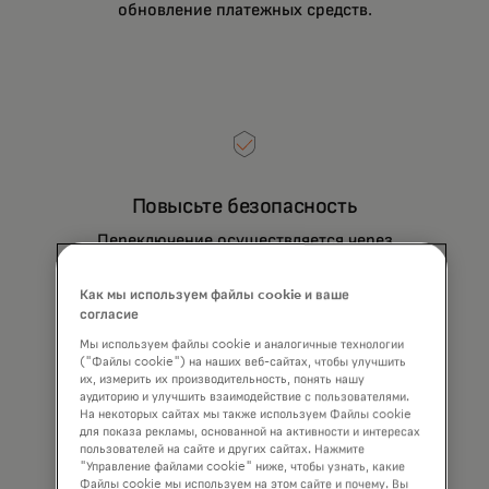
обновление платежных средств.
Повысьте безопасность
Переключение осуществляется через
проверенного партнера Mastercard, что
гарантирует полную безопасность для вас и
Как мы используем файлы cookie и ваше
ваших заказчиков на всех этапах.
согласие
Мы используем файлы cookie и аналогичные технологии
("Файлы cookie") на наших веб-сайтах, чтобы улучшить
их, измерить их производительность, понять нашу
аудиторию и улучшить взаимодействие с пользователями.
На некоторых сайтах мы также используем Файлы cookie
для показа рекламы, основанной на активности и интересах
пользователей на сайте и других сайтах. Нажмите
"Управление файлами cookie" ниже, чтобы узнать, какие
Файлы cookie мы используем на этом сайте и почему. Вы