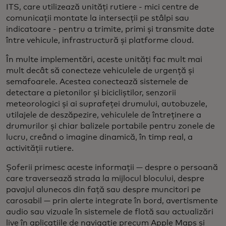
ITS, care utilizează unități rutiere - mici centre de
comunicații montate la intersecții pe stâlpi sau
indicatoare - pentru a trimite, primi și transmite date
între vehicule, infrastructură și platforme cloud.
În multe implementări, aceste unități fac mult mai
mult decât să conecteze vehiculele de urgență și
semafoarele. Acestea conectează sistemele de
detectare a pietonilor și bicicliștilor, senzorii
meteorologici și ai suprafeței drumului, autobuzele,
utilajele de deszăpezire, vehiculele de întreținere a
drumurilor și chiar balizele portabile pentru zonele de
lucru, creând o imagine dinamică, în timp real, a
activității rutiere.
Șoferii primesc aceste informații — despre o persoană
care traversează strada la mijlocul blocului, despre
pavajul alunecos din față sau despre muncitori pe
carosabil — prin alerte integrate în bord, avertismente
audio sau vizuale în sistemele de flotă sau actualizări
live în aplicațiile de navigație precum Apple Maps și