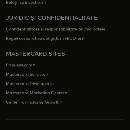
Relații cu investitorii
JURIDIC ȘI CONFIDENȚIALITATE
Confidențialitate și responsabilitate privind datele
Reguli corporative obligatorii (RCO-uri)
MASTERCARD SITES
opens in a new tab
Priceless.com
opens in a new tab
Mastercard Services
opens in a new tab
Mastercard Developers
opens in a new tab
Mastercard Marketing Center
opens in a new tab
Center for Inclusive Growth