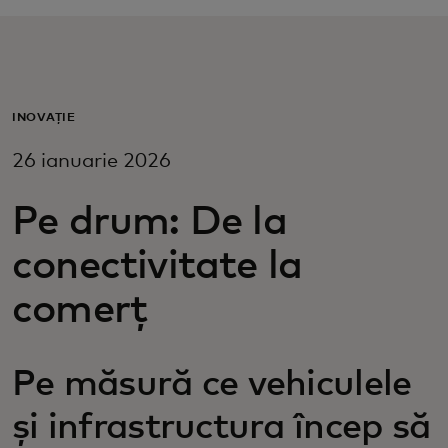
Pentru tine
Pentru companii
INOVAȚIE
26 ianuarie 2026
Pentru întreaga lume
Pe drum: De la
Pentru inovatori
conectivitate la
Știri și tendințe
comerț
Pe măsură ce vehiculele
și infrastructura încep să