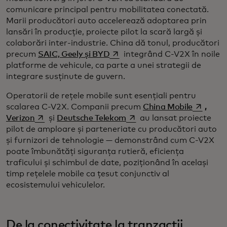
comunicare principal pentru mobilitatea conectată.
Marii producători auto accelerează adoptarea prin
lansări în producție, proiecte pilot la scară largă și
colaborări inter-industrie. China dă tonul, producători
opens in a new tab
precum
SAIC, Geely și BYD
integrând C-V2X în noile
platforme de vehicule, ca parte a unei strategii de
integrare susținute de guvern.
Operatorii de rețele mobile sunt esențiali pentru
opens in
scalarea C-V2X. Companii precum
China Mobile
,
opens in a new tab
opens in a new tab
Verizon
și
Deutsche Telekom
au lansat proiecte
pilot de amploare și parteneriate cu producători auto
și furnizori de tehnologie — demonstrând cum C-V2X
poate îmbunătăți siguranța rutieră, eficiența
traficului și schimbul de date, poziționând în același
timp rețelele mobile ca țesut conjunctiv al
ecosistemului vehiculelor.
De la conectivitate la tranzacții