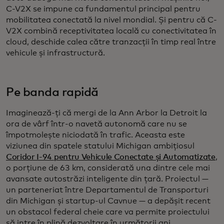
C-V2X se impune ca fundamentul principal pentru
mobilitatea conectată la nivel mondial. Și pentru că C-
V2X combină receptivitatea locală cu conectivitatea în
cloud, deschide calea către tranzacții în timp real între
vehicule și infrastructură.
Pe banda rapidă
Imaginează-ți că mergi de la Ann Arbor la Detroit la
ora de vârf într-o navetă autonomă care nu se
împotmolește niciodată în trafic. Aceasta este
viziunea din spatele statului Michigan
ambițiosul
Coridor I-94 pentru Vehicule Conectate și Automatizate
,
o porțiune de 63 km, considerată una dintre cele mai
avansate autostrăzi inteligente din țară. Proiectul —
un parteneriat între Departamentul de Transporturi
din Michigan și startup-ul Cavnue — a depășit recent
un obstacol federal cheie care va permite proiectului
să intre în plină dezvoltare în următorii ani.