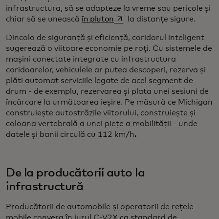
infrastructura, să se adapteze la vreme sau pericole și
opens in a new tab
chiar să se unească
în pluton
la distanțe sigure.
Dincolo de siguranță și eficiență, coridorul inteligent
sugerează o viitoare economie pe roți. Cu sistemele de
mașini conectate integrate cu infrastructura
coridoarelor, vehiculele ar putea descoperi, rezerva și
plăti automat serviciile legate de acel segment de
drum - de exemplu, rezervarea și plata unei sesiuni de
încărcare la următoarea ieșire. Pe măsură ce Michigan
construiește autostrăzile viitorului, construiește și
coloana vertebrală a unei piețe a mobilității - unde
datele și banii circulă cu 112 km/h
.
De la producătorii auto la
infrastructură
Producătorii de automobile și operatorii de rețele
mobile converg în jurul C-V2X ca standard de