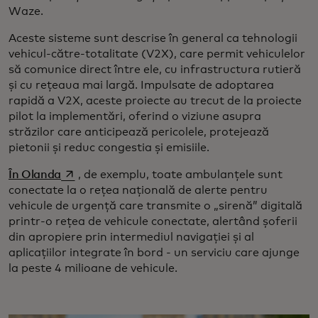
Waze.
Aceste sisteme sunt descrise în general ca tehnologii
vehicul-către-totalitate (V2X), care permit vehiculelor
să comunice direct între ele, cu infrastructura rutieră
și cu rețeaua mai largă. Impulsate de adoptarea
rapidă a V2X, aceste proiecte au trecut de la proiecte
pilot la implementări, oferind o viziune asupra
străzilor care anticipează pericolele, protejează
pietonii și reduc congestia și emisiile.
opens in a new tab
În Olanda
, de exemplu, toate ambulanțele sunt
conectate la o rețea națională de alerte pentru
vehicule de urgență care transmite o „sirenă” digitală
printr-o rețea de vehicule conectate, alertând șoferii
din apropiere prin intermediul navigației și al
aplicațiilor integrate în bord - un serviciu care ajunge
la peste 4 milioane de vehicule.