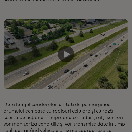
De-a lungul coridorului, unități de pe marginea
drumului echipate cu radiouri celulare și cu rază
scurtă de acțiune — împreună cu radar și alți senzori —
vor monitoriza condițiile și vor transmite date în timp
real, permițând vehiculelor să se coordoneze cu