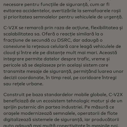
necesare pentru funcțiile de siguranță, cum ar fi
evitarea accidentelor, avertizările la semafoarele roșii
și prioritatea semnalelor pentru vehiculele de urgență.
C-V2X se remarcă prin raza de acțiune, flexibilitatea și
scalabilitatea sa. Oferă o reacție similară la o
fracțiune de secundă cu DSRC, dar adaugă o
conexiune la rețeaua celulară care leagă vehiculele de
cloud și între ele pe distanțe mult mai mari. Această
integrare permite datelor despre trafic, vreme și
pericole să se deplaseze prin același sistem care
transmite mesaje de siguranță, permițând luarea unor
decizii coordonate, în timp real, pe coridoare întregi
sau rețele urbane.
Construit pe baza standardelor mobile globale, C-V2X
beneficiază de un ecosistem tehnologic matur și de un
sprijin puternic din partea industriei. Pe măsură ce
orașele modernizează semnalele, operatorii de flote
digitalizează sistemele de siguranță, iar producătorii
auto adaugă mai multă conectivitate în mașinile noi,