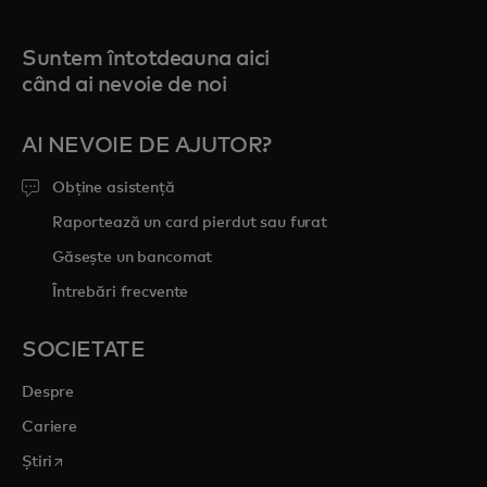
Suntem întotdeauna aici
când ai nevoie de noi
AI NEVOIE DE AJUTOR?
Obține asistență
Raportează un card pierdut sau furat
Găsește un bancomat
Întrebări frecvente
SOCIETATE
Despre
Cariere
opens in a new tab
Știri