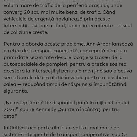
volum mare de trafic de la periferia orașului, unde
converg 20 sau mai multe benzi de trafic. Când
vehiculele de urgență navighează prin aceste
intersecții — sirene urlând, lumini intermitente — riscul
de coliziune crește.
Pentru a aborda aceste probleme, Ann Arbor lansează
o rețea de transport conectată, concepută pentru a
primi date securizate despre locație și traseu de la
autospecialele de pompieri, pentru a prezice sosirea
acestora la intersecții și pentru a menține sau a activa
semafoarele de circulație în verde pentru a le elibera
calea — reducând timpii de răspuns și îmbunătățind
siguranța.
„Ne așteptăm să fie disponibil până la mijlocul anului
2026”, spune Kennedy. „Suntem încântați pentru
asta.”
Inițiativa face parte dintr-un val tot mai mare de
sisteme inteligente de transport cooperative, sau C-