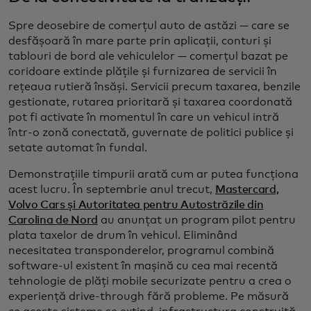
Spre deosebire de comerțul auto de astăzi — care se
desfășoară în mare parte prin aplicații, conturi și
tablouri de bord ale vehiculelor — comerțul bazat pe
coridoare extinde plățile și furnizarea de servicii în
rețeaua rutieră însăși. Servicii precum taxarea, benzile
gestionate, rutarea prioritară și taxarea coordonată
pot fi activate în momentul în care un vehicul intră
într-o zonă conectată, guvernate de politici publice și
setate automat în fundal.
Demonstrațiile timpurii arată cum ar putea funcționa
acest lucru. În septembrie anul trecut,
Mastercard,
Volvo Cars și Autoritatea pentru Autostrăzile din
Carolina de Nord
au anunțat un program pilot pentru
plata taxelor de drum în vehicul. Eliminând
necesitatea transponderelor, programul combină
software-ul existent în mașină cu cea mai recentă
tehnologie de plăți mobile securizate pentru a crea o
experiență drive-through fără probleme. Pe măsură