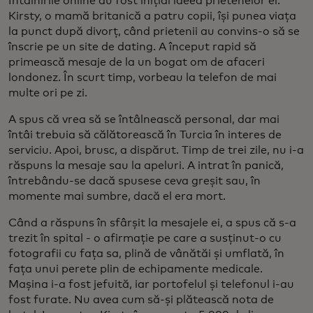
Întâlnirile online au fost inițial ideea prietenelor ei.
Kirsty, o mamă britanică a patru copii, își punea viața
la punct după divorț, când prietenii au convins-o să se
înscrie pe un site de dating. A început rapid să
primească mesaje de la un bogat om de afaceri
londonez. În scurt timp, vorbeau la telefon de mai
multe ori pe zi.
A spus că vrea să se întâlnească personal, dar mai
întâi trebuia să călătorească în Turcia în interes de
serviciu. Apoi, brusc, a dispărut. Timp de trei zile, nu i-a
răspuns la mesaje sau la apeluri. A intrat în panică,
întrebându-se dacă spusese ceva greșit sau, în
momente mai sumbre, dacă el era mort.
Când a răspuns în sfârșit la mesajele ei, a spus că s-a
trezit în spital - o afirmație pe care a susținut-o cu
fotografii cu fața sa, plină de vânătăi și umflată, în
fața unui perete plin de echipamente medicale.
Mașina i-a fost jefuită, iar portofelul și telefonul i-au
fost furate. Nu avea cum să-și plătească nota de