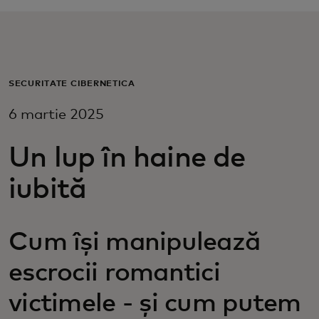
Pentru tine
Pentru companii
SECURITATE CIBERNETICĂ
6 martie 2025
Pentru întreaga lume
Un lup în haine de
Pentru inovatori
iubită
Știri și tendințe
Cum își manipulează
escrocii romantici
victimele - și cum putem