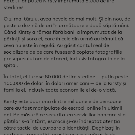
hotel. I-ar putea Kirsty împrumuta 5.000 de lire
sterline?
O zi mai târziu, avea nevoie de mai mult. Și din nou, de
peste o duzină de ori în următoarele două săptămâni.
Când Kirsty a rămas fără bani, a împrumutat de la
părinții și sora ei, care în cele din urmă au bănuit că
ceva nu este în regulă. Au găsit contul real de
socializare de pe care fuseseră copiate fotografiile
presupusului om de afaceri, inclusiv fotografia de la
spital.
În total, el furase 80.000 de lire sterline — puțin peste
100.000 de dolari în dolari americani — de la Kirsty și
familia ei, inclusiv toate economiile ei de-o viață.
Kirsty este doar una dintre milioanele de persoane
care au fost manipulate de escrocii online în ultimii
ani. Pe măsură ce securitatea serviciilor bancare și a
plăților s-a întărit, escrocii și-au îndreptat atenția
către tactici de uzurpare a identității. Deghizați în
parteneri romantici, aceștia ocolesc măsurile de