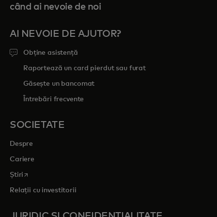
când ai nevoie de noi
AI NEVOIE DE AJUTOR?
Obține asistență
Raportează un card pierdut sau furat
Găsește un bancomat
Întrebări frecvente
SOCIETATE
Despre
Cariere
opens in a new tab
Știri
Relații cu investitorii
JURIDIC ȘI CONFIDENȚIALITATE