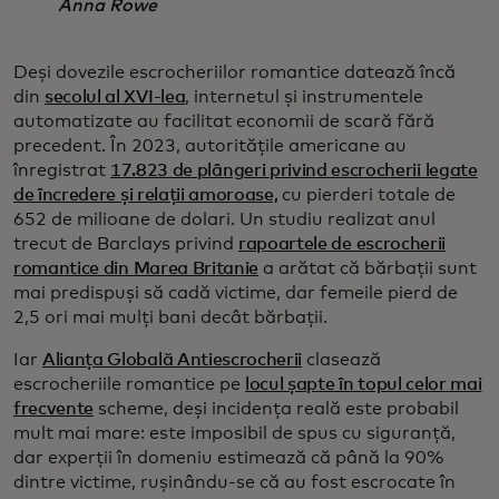
Anna Rowe
Deși dovezile escrocheriilor romantice datează încă
din
secolul al XVI-lea
, internetul și instrumentele
automatizate au facilitat economii de scară fără
precedent. În 2023, autoritățile americane au
înregistrat
17.823 de plângeri privind escrocherii legate
de încredere și relații amoroase,
cu pierderi totale de
652 de milioane de dolari. Un studiu realizat anul
trecut de Barclays privind
rapoartele de escrocherii
romantice din Marea Britanie
a arătat că bărbații sunt
mai predispuși să cadă victime, dar femeile pierd de
2,5 ori mai mulți bani decât bărbații.
Iar
Alianța Globală Antiescrocherii
clasează
escrocheriile romantice pe
locul șapte în topul celor mai
frecvente
scheme, deși incidența reală este probabil
mult mai mare: este imposibil de spus cu siguranță,
dar experții în domeniu estimează că până la 90%
dintre victime, rușinându-se că au fost escrocate în