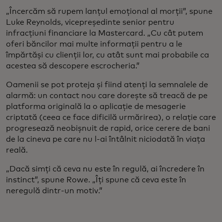
„Încercăm să rupem lanțul emoțional al morții”, spune
Luke Reynolds, vicepreședinte senior pentru
infracțiuni financiare la Mastercard. „Cu cât putem
oferi băncilor mai multe informații pentru a le
împărtăși cu clienții lor, cu atât sunt mai probabile ca
acestea să descopere escrocheria.”
Oamenii se pot proteja și fiind atenți la semnalele de
alarmă: un contact nou care dorește să treacă de pe
platforma originală la o aplicație de mesagerie
criptată (ceea ce face dificilă urmărirea), o relație care
progresează neobișnuit de rapid, orice cerere de bani
de la cineva pe care nu l-ai întâlnit niciodată în viața
reală.
„Dacă simți că ceva nu este în regulă, ai încredere în
instinct”, spune Rowe. „Îți spune că ceva este în
neregulă dintr-un motiv.”