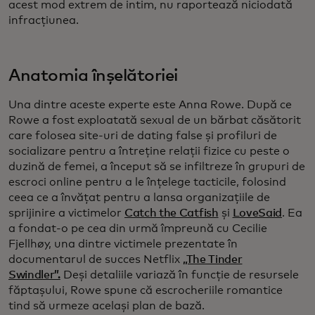
acest mod extrem de intim, nu raportează niciodată
infracțiunea.
Anatomia înșelătoriei
Una dintre aceste experte este Anna Rowe. După ce
Rowe a fost exploatată sexual de un bărbat căsătorit
care folosea site-uri de dating false și profiluri de
socializare pentru a întreține relații fizice cu peste o
duzină de femei, a început să se infiltreze în grupuri de
escroci online pentru a le înțelege tacticile, folosind
ceea ce a învățat pentru a lansa organizațiile de
sprijinire a victimelor
Catch the Catfish
și
LoveSaid
. Ea
a fondat-o pe cea din urmă împreună cu Cecilie
Fjellhøy, una dintre victimele prezentate în
documentarul de succes Netflix
„The Tinder
Swindler”.
Deși detaliile variază în funcție de resursele
făptașului, Rowe spune că escrocheriile romantice
tind să urmeze același plan de bază.