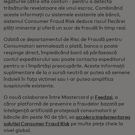
legăturile către alte conturi - pentru a detecta
trăsăturile revelatoare ale unui escroc. Combinând
aceste informații cu sistemele existente ale băncii,
sistemul Consumer Fraud Risk deduce riscul fiecărei
plăți iminente și oferă un scor de fraudă în timp real.
Odată ce departamentul de Risc de Fraudă pentru
Consumatori semnalează o plată, banca o poate
respinge direct, împiedicând banii să părăsească
contul expeditorului sau poate contacta expeditorul
pentru a-i împărtăși preocupările. Aceste informații
suplimentare de la o sursă neutră ar putea să semene
îndoieli în fața victimei sau i-ar putea amplifica
suspiciunile existente.
O nouă colaborare între Mastercard și
Feedzai
, a
căror platformă de prevenire a fraudelor bazată pe
inteligență artificială protejează consumatorii și
băncile din peste 90 de țări, va
accelera implementarea
soluției Consumer Fraud Risk
pe multe piețe cheie la
nivel global.