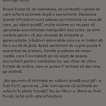
distrugă viața.”
Rowe încearcă, de asemenea, să combată rușinea de
care suferă victimele după o escrocherie. Deoarece
aceste infracțiuni sunt adesea portretizate ca ceva de
care „au căzut pradă”, multe victime nu reușesc să
aprecieze enormitatea manipulării escrocilor; se simt
credule pentru că dau dovadă de empatie și
generozitate, trăsături admirabile care nu ar trebui să
fie o sursă de jenă. Acest sentiment de rușine poate fi
exacerbat de prieteni, familie și adesea de mass-
media, care îi ironizează pe cei vizați de aceste
escrocherii pentru naivitatea lor, sau chiar de către
forțele de ordine, care ar putea fi tentate să dea vina
pe victimă.
„Nu spunem că victimele au «căzut» pradă unui jaf - a
fost furt”, spune ea. „Dar vom spune că victimele au
«căzut» în plasa fraudei.” Nu au făcut-o. Banii au fost
furați, la fel ca în alte infracțiuni.