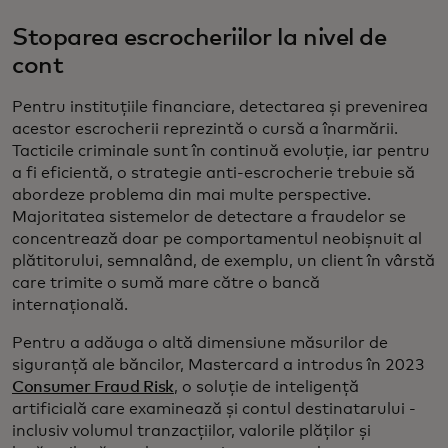
Stoparea escrocheriilor la nivel de
cont
Pentru instituțiile financiare, detectarea și prevenirea
acestor escrocherii reprezintă o cursă a înarmării.
Tacticile criminale sunt în continuă evoluție, iar pentru
a fi eficientă, o strategie anti-escrocherie trebuie să
abordeze problema din mai multe perspective.
Majoritatea sistemelor de detectare a fraudelor se
concentrează doar pe comportamentul neobișnuit al
plătitorului, semnalând, de exemplu, un client în vârstă
care trimite o sumă mare către o bancă
internațională.
Pentru a adăuga o altă dimensiune măsurilor de
siguranță ale băncilor, Mastercard a introdus în 2023
Consumer Fraud Risk
, o soluție de inteligență
artificială care examinează și contul destinatarului -
inclusiv volumul tranzacțiilor, valorile plăților și