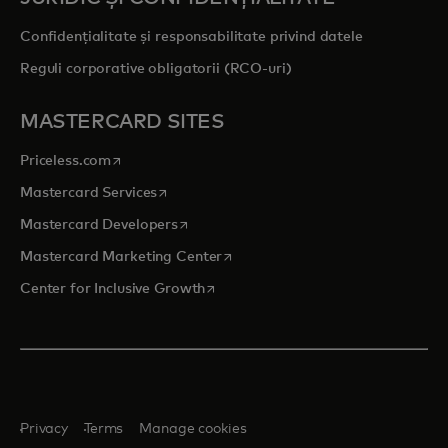
Confidențialitate și responsabilitate privind datele
Reguli corporative obligatorii (RCO-uri)
MASTERCARD SITES
opens in a new tab
Priceless.com
opens in a new tab
Mastercard Services
opens in a new tab
Mastercard Developers
opens in a new tab
Mastercard Marketing Center
opens in a new tab
Center for Inclusive Growth
Privacy
Terms
Manage cookies