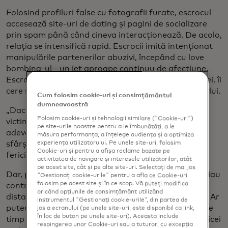
Folosind profiluri false cu fotografii furate, escrocul
accesează site-uri de dating și pagini de socializare
prin spam până când cineva interacționează. De acolo,
relația se intensifică rapid. Escrocii imită intenționat
manipulările partenerilor abuzivi, începând cu love
bombing-ul - un jet aproape continuu de afecțiune.
Escrocul oglindește convingerile și interesele victimei, îi
cere sfatul, o face să se simtă ca în centrul universului.
Cum folosim cookie-uri și consimțământul
dumneavoastră
„Dacă ai o stimă de sine scăzută, așa cum au multe
Folosim cookie-uri și tehnologii similare ("Cookie-uri")
victime, sentimentul că ești important este cu
pe site-urile noastre pentru a le îmbunătăți, a le
adevărat puternic”, spune Rowe. „E ca și cum: «În
măsura performanța, a înțelege audiența și a optimiza
sfârșit mă înțelege cineva».” „E rândul meu să fiu
experiența utilizatorului. Pe unele site-uri, folosim
Cookie-uri și pentru a afișa reclame bazate pe
fericit.”
activitatea de navigare și interesele utilizatorilor, atât
pe acest site, cât și pe alte site-uri. Selectați de mai jos
Dar, pe măsură ce relația se adâncește, escrocii preiau
"Gestionați cookie-urile" pentru a afla ce Cookie-uri
folosim pe acest site și în ce scop. Vă puteți modifica
controlul, oscilând între sufocarea adorației,
oricând opțiunile de consimțământ utilizând
distanțierea și furia pentru a dezechilibra victimele. Ar
instrumentul "Gestionați cookie-urile", din partea de
putea instiga o dezacord cu victima, apoi să o ignore
jos a ecranului (pe unele site-uri, este disponibil ca link,
în loc de buton pe unele site-uri). Aceasta include
timp de câteva zile. Când reapar, victima este de obicei
respingerea unor Cookie-uri sau a tuturor, cu excepția