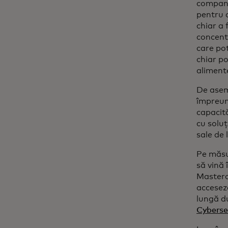
companii
pentru 
chiar a 
concent
care pot
chiar po
aliment
De asem
împreun
capacită
cu soluț
sale de 
Pe măsu
să vină
Masterca
acceseze
lungă d
Cybersec