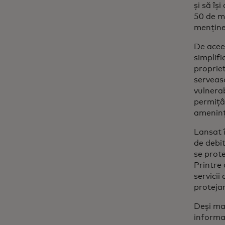
și să îș
50 de mi
menține
De aceea
simplifi
propriet
serveas
vulnerab
permițân
amenință
Lansat 
de debit
se prote
Printre 
servicii
protejar
Deși maj
informaț