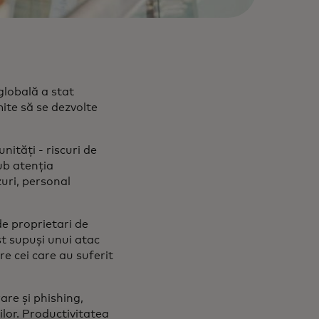
globală a stat
mite să se dezvolte
nități - riscuri de
ub atenția
zuri, personal
de proprietari de
st supuși unui atac
re cei care au suferit
are și phishing,
lor. Productivitatea