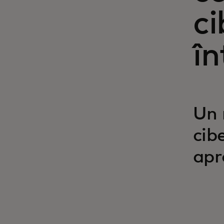
ci
în
Un 
cib
apr