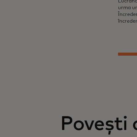
Lucrând
urma urm
Încreder
încrede
Povești