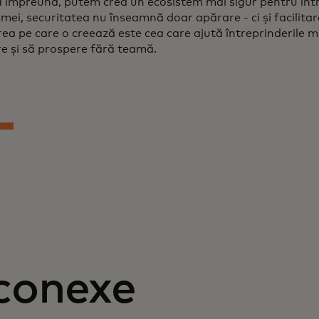
 împreună, putem crea un ecosistem mai sigur pentru între
ei, securitatea nu înseamnă doar apărare - ci și facilitare
ea pe care o creează este cea care ajută întreprinderile m
re și să prospere fără teamă.
 conexe