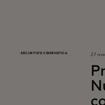
SECURITATE CIBERNETICĂ
27 ma
Pr
Nu
co