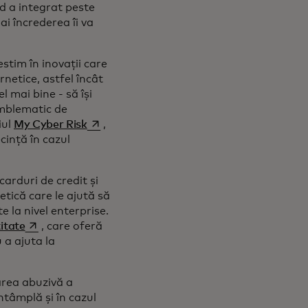
rd a integrat peste
i încrederea îi va
estim în inovații care
rnetice, astfel încât
l mai bine - să își
emblematic de
opens in a new tab
iul
My Cyber Risk
,
cință în cazul
carduri de credit și
etică care le ajută să
e la nivel enterprise.
opens in a new tab
titate
, care oferă
 a ajuta la
area abuzivă a
ntâmplă și în cazul