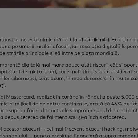
e noastre, nu este nimic mărunt la
afacerile mici
. Economia 
una pe umerii micilor afaceri, iar revoluția digitală le per
de străzile principale și să intre pe piața mondială.
mprentă digitală mai mare aduce atât riscuri, cât și oportu
prietarii de mici afaceri, care mult timp s-au considerat s
rilor cibernetici, sunt acum, în mod dureros și, în multe ca
ți.
j Mastercard, realizat în curând în rândul a peste 5.000 
mici și mijlocii de pe patru continente, arată că 46% au fo
ic asupra afacerii lor actuale și aproape unul din cinci dint
a depus cererea de faliment sau și-a închis afacerea.
 acestor atacuri — cel mai frecvent atacuri hacking, malw
 sondajului — pune o presiune financiară asupra companii