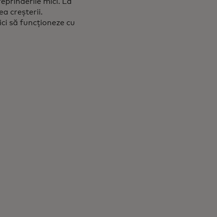
prinderile mici. La
a creșterii.
ici să funcționeze cu