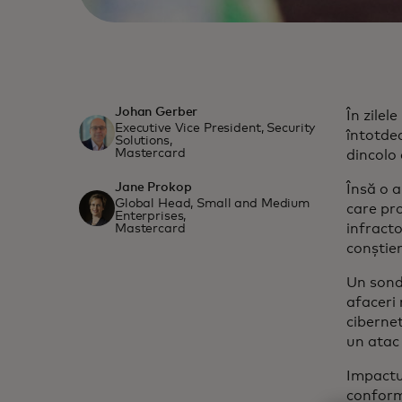
Johan Gerber
În zilel
Executive Vice President, Security
întotdea
Solutions,
Mastercard
dincolo 
Jane Prokop
Însă o a
Global Head, Small and Medium
care pro
Enterprises,
infracto
Mastercard
conștien
Un sonda
afaceri 
cibernet
un atac 
Impactul
conform