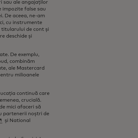
ri sau ale angajaților
 impozite false sau
ei. De aceea, ne-am
ci, cu instrumente
titularului de cont și
ere deschide și
iate. De exemplu,
loud, combinăm
tate, ale Mastercard
pentru milioanele
ducația continuă care
semenea, crucială.
de mici afaceri să
u partenerii noștri de
pens in a new tab
și National