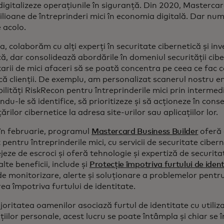
i digitalizeze operațiunile în siguranță. Din 2020, Masterca
lioane de întreprinderi mici în economia digitală. Dar numa
 acolo.
, colaborăm cu alți experți în securitate cibernetică și inv
că, dar consolidează abordările în domeniul securității cibe
arii de mici afaceri să se poată concentra pe ceea ce fac ce
că clienții. De exemplu, am personalizat scanerul nostru 
ilități RiskRecon pentru întreprinderile mici prin intermed
du-le să identifice, să prioritizeze și să acționeze în conse
rilor cibernetice la adresa site-urilor sau aplicațiilor lor.
în februarie, programul
Mastercard Business Builder
oferă 
 pentru întreprinderile mici, cu servicii de securitate cibern
jeze de escroci și oferă tehnologie și expertiză de securitat
alte beneficii, include și
Protecție împotriva furtului de iden
 de monitorizare, alerte și soluționare a problemelor pentru
ea împotriva furtului de identitate.
oritatea oamenilor asociază furtul de identitate cu utiliz
iilor personale, acest lucru se poate întâmpla și chiar se î