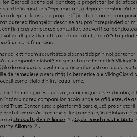
lor. Escrocii pot folosi identitățile proprietarilor de aface
a solicita în mod fals împrumuturi, a depune rambursări de
fura drepturile asupra proprietății intelectuale a compani
rat puterea finanțelor deschise asupra întreprinderilor mi
 confirma proprietatea conturilor, pot verifica identitatea 
t valida dispozitivul utilizat atunci când o mică întreprind
ează un cont financiar.
enea, extindem securitatea cibernetică prin noi partener
ă cu compania globală de securitate cibernetică VikingC
țile de evaluare și evaluare a riscurilor, extrem de dezvol
iile de remediere a securității cibernetice ale VikingCloud 
locații comerciale din întreaga lume.
ră ce tehnologia evoluează și amenințările se schimbă, e
 în întâmpinarea companiilor acolo unde se află este, de a
rd Trust Center este o platformă care ajută proprietarii 
 gratuit cercetări, resurse și instrumente, în colaborare c
opens in a new tab
o
urată
: Global Cyber Alliance
,
Cyber Readiness Institute
opens in a new tab
urity Alliance
.