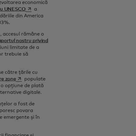
dezvoltarea economică
opens in a new tab
diu UNESCO
a
dăriile din America
i 83%.
e, accesul rămâne o
portul nostru privind
iuni limitate de a
or trebuie să
e către țările cu
opens in a new tab
re zone
populate
o opțiune de plată
lternative digitale.
nțelor a fost de
 sporesc povara
ele emergente și în
i financiare și