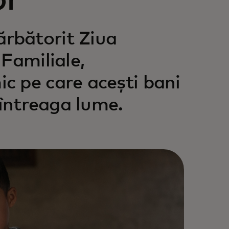
or
rbătorit Ziua
Familiale,
c pe care acești bani
 întreaga lume.