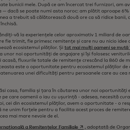
ate bunicii mele. După ce am încercat trei furnizori, am av
a — dacă se poate numi asta noroc: am plătit aproape 6% 
mea a trebuit să călătorească două ore ca să ridice banii,
închisă.
ndiți-vă la experiențele celor aproximativ 1 miliard de oa
e fie trimit, fie primesc remitențe și care nu au nicio ide
ează ecosistemul plăților. Și
tot mai mulți oameni se mută 
 unor noi oportunități de angajare și își folosesc veniturile
i acasă, fluxurile totale de remitențe crescând la 860 de mi
ceasta este o oportunitate pentru ecosistemul plăților de 
a atenuarea unei dificultăți pentru persoanele care au cea
ăsi casa, familia și țara în căutarea unor noi oportunități 
e pe care oamenii o iau cu ușurință - adesea, necesită cura
oi, cei din ecosistemul plăților, avem o oportunitate - o re
ă ne unim forțele pentru a facilita acest proces de remite
 cea mai mare nevoie de el.
opens in a new tab
ernațională a Remitențelor Familiale
, adoptată de Organ