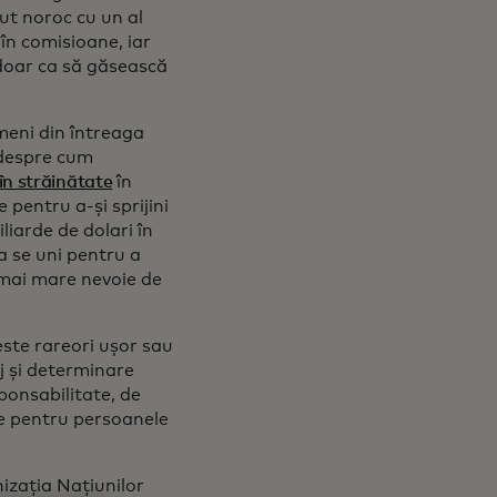
ut noroc cu un al
în comisioane, iar
 doar ca să găsească
meni din întreaga
e despre cum
în străinătate
în
 pentru a-și sprijini
liarde de dolari în
a se uni pentru a
 mai mare nevoie de
este rareori ușor sau
j și determinare
sponsabilitate, de
re pentru persoanele
izația Națiunilor