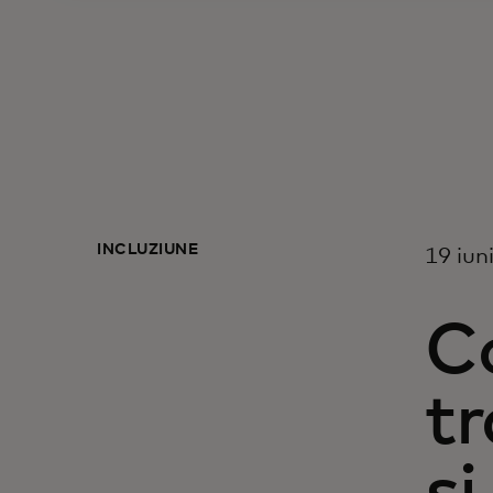
INCLUZIUNE
19 iun
C
tr