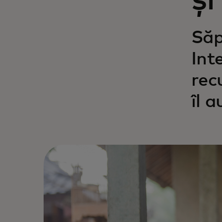
și
Săp
Int
rec
îl 