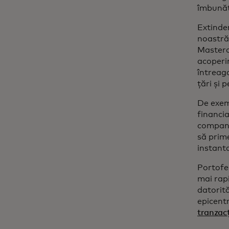
îmbunătă
Extinder
noastră.
Masterc
acoperir
întreag
țări și 
De exem
financia
compani
să prim
instant
Portofe
mai rapi
datorită
epicent
tranzacț