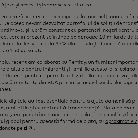
țesc și accesul și sporesc securitatea.
ea beneficiilor economiei digitale la mai mulți oameni fac
 De aceea ne-am dezvoltat portofoliul de soluții de transf
ard Move, și lucrăm constant cu partenerii noștri pentru a
ea, care în prezent se întinde pe aproape 10 miliarde de t
a lume, inclusiv acces la 95% din populația bancară mondi
peste 150 de valute.
plu, recent am colaborat cu Remitly, un furnizor important
re digitale pentru imigranți și familiile acestora, și
colabor
e fintech, pentru a permite utilizatorilor nebancarizați d
ească remitențe din SUA prin intermediul cardurilor digit
aneu.
lele digitale au fost esențiale pentru a ajuta oamenii să 
d, mai ieftin și cu mai multă transparență. Plata pe mobil 
 creșterii penetrării smartphone-urilor, în special în Afri
rul global pentru această formă de plată, cu
aproximativ 2,
opens in a new tab
ionate pe zi
.