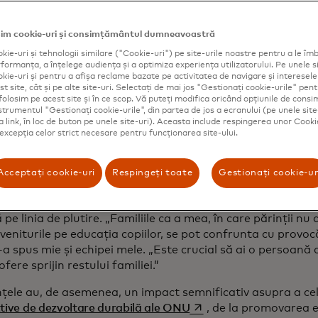
 2018 și sărbătorită la începutul acestei săptămâni, este o
te contribuția semnificativă pe care o aduc migranții la spr
im cookie-uri și consimțământul dumneavoastră
a promovarea incluziunii financiare în comunitățile lor. Dar 
kie-uri și tehnologii similare ("Cookie-uri") pe site-urile noastre pentru a le îmb
ă și ca o reamintire a ceea ce pot face guvernele și indus
ormanța, a înțelege audiența și a optimiza experiența utilizatorului. Pe unele si
 mai bine aceste tipuri de plăți.
kie-uri și pentru a afișa reclame bazate pe activitatea de navigare și interesele u
t site, cât și pe alte site-uri. Selectați de mai jos "Gestionați cookie-urile" pent
folosim pe acest site și în ce scop. Vă puteți modifica oricând opțiunile de con
nstrumentul "Gestionați cookie-urile", din partea de jos a ecranului (pe unele site
ca link, în loc de buton pe unele site-uri). Aceasta include respingerea unor Cooki
ărtarea unei frecări dureroase
 excepția celor strict necesare pentru funcționarea site-ului.
țele oferă o gură de oxigen financiar pentru sute de mili
a lume. În cazul lui Nguyễn Đức Thành, un muncitor într-
Acceptați cookie-uri
Respingeți toate
Gestionați cookie-ur
ie auto din Vietnam care s-a mutat în Japonia pentru a-și
nii pe care îi trimite în mod regulat părinților săi în vârstă 
pe linia de plutire. „Familiile ca a mea, în care părinții nu 
veniturile pe educația copiilor, se pot confrunta cu provocă
-a spus mie și echipei mele. „Este crucial să ai o persoană c
ofere sprijin restului familiei.”
țele au, de asemenea, un impact semnificativ asupra a ce
opens in a new tab
tive de dezvoltare durabilă ale ONU
, de la promovarea eg