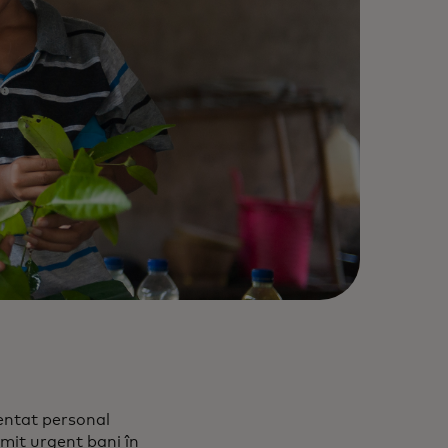
entat personal
imit urgent bani în