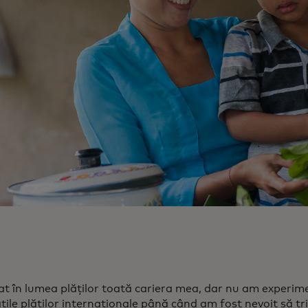
at în lumea plăților toată cariera mea, dar nu am experim
ățile plăților internaționale până când am fost nevoit să tr