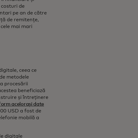
 costuri de
ntari pe an de către
ață de remitențe,
 cele mai mari
igitale, ceea ce
e de metodele
ea procesării
acestea beneficiază
struire și întreținere
orm acelorași date
e 200 USD a fost de
elefonie mobilă a
e digitale