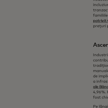
incluziu
tranzacț
familiil
potrivi
prețuri
Ascen
Industri
contribu
tradițio
manuale
de impli
a infras
ale Bănc
4,96%. 
fost ch
Pe lângă