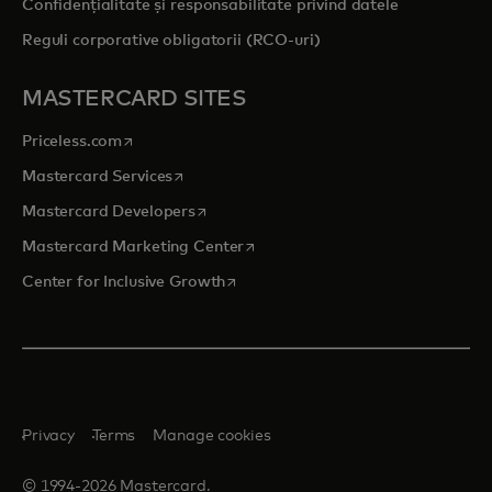
Confidențialitate și responsabilitate privind datele
Reguli corporative obligatorii (RCO-uri)
MASTERCARD SITES
opens in a new tab
Priceless.com
opens in a new tab
Mastercard Services
opens in a new tab
Mastercard Developers
opens in a new tab
Mastercard Marketing Center
opens in a new tab
Center for Inclusive Growth
Privacy
Terms
Manage cookies
© 1994-2026 Mastercard.