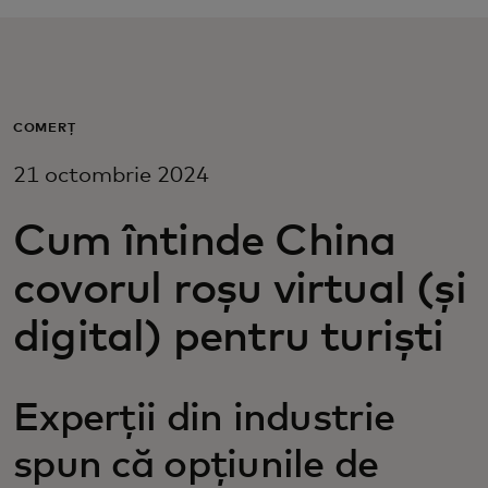
Pentru tine
Pentru companii
COMERȚ
21 octombrie 2024
Pentru întreaga lume
Cum întinde China
Pentru inovatori
covorul roșu virtual (și
Știri și tendințe
digital) pentru turiști
Experții din industrie
spun că opțiunile de