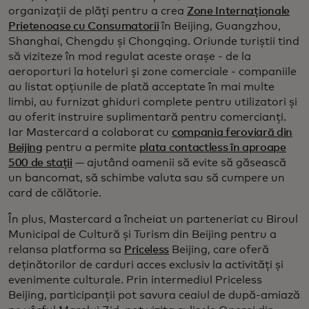
organizații de plăți pentru a crea
Zone Internaționale
Prietenoase cu Consumatorii
în Beijing, Guangzhou,
Shanghai, Chengdu și Chongqing. Oriunde turiștii tind
să viziteze în mod regulat aceste orașe - de la
aeroporturi la hoteluri și zone comerciale - companiile
au listat opțiunile de plată acceptate în mai multe
limbi, au furnizat ghiduri complete pentru utilizatori și
au oferit instruire suplimentară pentru comercianți.
Iar Mastercard a colaborat cu
compania feroviară din
Beijing
pentru a permite
plata contactless în aproape
500 de stații
— ajutând oamenii să evite să găsească
un bancomat, să schimbe valuta sau să cumpere un
card de călătorie.
În plus, Mastercard a încheiat un parteneriat cu Biroul
Municipal de Cultură și Turism din Beijing pentru a
relansa platforma sa
Priceless
Beijing, care oferă
deținătorilor de carduri acces exclusiv la activități și
evenimente culturale. Prin intermediul Priceless
Beijing, participanții pot savura ceaiul de după-amiază