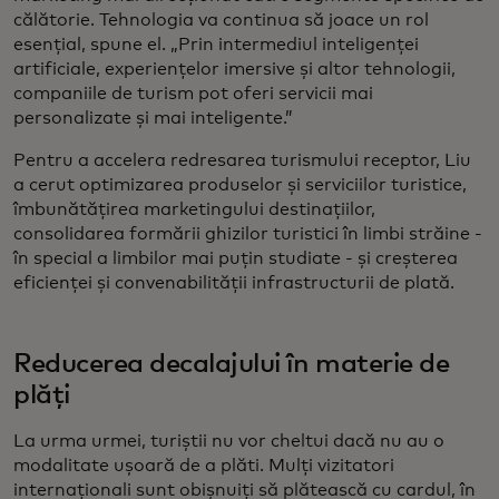
călătorie. Tehnologia va continua să joace un rol
esențial, spune el. „Prin intermediul inteligenței
artificiale, experiențelor imersive și altor tehnologii,
companiile de turism pot oferi servicii mai
personalizate și mai inteligente.”
Pentru a accelera redresarea turismului receptor, Liu
a cerut optimizarea produselor și serviciilor turistice,
îmbunătățirea marketingului destinațiilor,
consolidarea formării ghizilor turistici în limbi străine -
în special a limbilor mai puțin studiate - și creșterea
eficienței și convenabilității infrastructurii de plată.
Reducerea decalajului în materie de
plăți
La urma urmei, turiștii nu vor cheltui dacă nu au o
modalitate ușoară de a plăti. Mulți vizitatori
internaționali sunt obișnuiți să plătească cu cardul, în