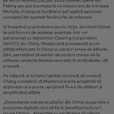
pe vârful Marelui Zid, pot vizita culisele Operei din
Peking sau pot lua masa la un restaurant de trei stele
Michelin, în timp ce bucătarul-șef explică personal
conceptul din spatele fiecărui fel de mâncare.
Și începând cu primăvara anului 2024, locuitorii Chinei
se pot bucura de aceleași avantaje. Într-un
parteneriat cu NetsUnion Clearing Corporation
(NUCC) din China, Mastercard procesează acum
plățile efectuate în China cu carduri emise de băncile
țării, permițând titularilor de carduri chinezi să își
utilizeze cardurile Mastercard atât în străinătate, cât
și acasă.
Pe măsură ce turismul global continuă să crească,
Chang consideră că Mastercard este pregătită să
acționeze ca o punte, sprijinind fluxul de călători și
simplificând plățile.
„Dezvoltarea industriei plăților din China va permite o
economie digitală care să fie în beneficiul tuturor”,
spune Chang. „Așteptăm cu nerăbdare să oferim