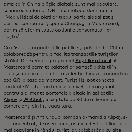
timp ce în China plățile digitale sunt mai populare,
scanarea codurilor QR fiind metoda dominantă.
„Mediul ideal de plăți ar trebui să fie globalizat și
perfect compatibil”, spune Chang. „La Mastercard,
dorim să oferim toate opțiunile consumatorilor
noștri.”
Ca răspuns, organizațiile publice și private din China
colaborează pentru a facilita tranzacțiile turiștilor
străini. De exemplu, programul
Pay Like a Local
al
Mastercard permite călătorilor să facă achiziții în
același mod în care o fac rezidenții chinezi: scanând un
cod QR la casa de marcat. Turiștii își pot conecta
cardurile Mastercard emise la nivel internațional
pentru a alimenta portofele digitale în aplicațiile
Alipay
și
WeChat
, acceptate de 80 de milioane de
comercianți din întreaga țară.
Mastercard și Ant Group, compania-mamă a Alipay, s-
au concentrat, de asemenea, asupra destinațiilor cele
mai populare în rândul turiștilor, colaborând cu alte