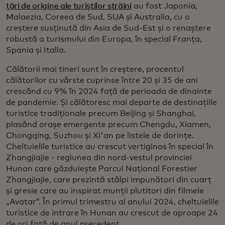
țări de origine ale turiștilor străini
au fost Japonia,
Malaezia, Coreea de Sud, SUA și Australia, cu o
creștere susținută din Asia de Sud-Est și o renaștere
robustă a turismului din Europa, în special Franța,
Spania și Italia.
Călătorii mai tineri sunt în creștere, procentul
călătorilor cu vârste cuprinse între 20 și 35 de ani
crescând cu 9% în 2024 față de perioada de dinainte
de pandemie. Și călătoresc mai departe de destinațiile
turistice tradiționale precum Beijing și Shanghai,
plasând orașe emergente precum Chengdu, Xiamen,
Chongqing, Suzhou și Xi'an pe listele de dorințe.
Cheltuielile turistice au crescut vertiginos în special în
Zhangjiajie - regiunea din nord-vestul provinciei
Hunan care găzduiește Parcul Național Forestier
Zhangjiajie, care prezintă stâlpi impunători din cuarț
și gresie care au inspirat munții plutitori din filmele
„Avatar”. În primul trimestru al anului 2024, cheltuielile
turistice de intrare în Hunan au crescut de aproape 24
de ori față de anul precedent.