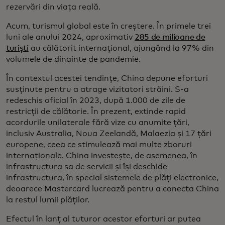
rezervări din viața reală.
Acum, turismul global este în creștere. În primele trei
luni ale anului 2024, aproximativ
285 de milioane de
turiști
au călătorit internațional, ajungând la 97% din
volumele de dinainte de pandemie.
În contextul acestei tendințe, China depune eforturi
susținute pentru a atrage vizitatori străini. S-a
redeschis oficial în 2023, după 1.000 de zile de
restricții de călătorie. În prezent, extinde rapid
acordurile unilaterale fără vize cu anumite țări,
inclusiv Australia, Noua Zeelandă, Malaezia și 17 țări
europene, ceea ce stimulează mai multe zboruri
internaționale. China investește, de asemenea, în
infrastructura sa de servicii și își deschide
infrastructura, în special sistemele de plăți electronice,
deoarece Mastercard lucrează pentru a conecta China
la restul lumii plăților.
Efectul în lanț al tuturor acestor eforturi ar putea