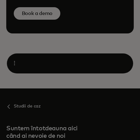
Book a demo
Open
Studii de caz
Suntem întotdeauna aici
când ai nevoie de noi