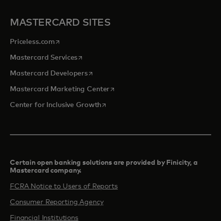
MASTERCARD SITES
opens in a new tab
Priceless.com
opens in a new tab
Mastercard Services
opens in a new tab
Mastercard Developers
opens in a new tab
Mastercard Marketing Center
opens in a new tab
Center for Inclusive Growth
Certain open banking solutions are provided by Finicity, a
Mastercard company.​
FCRA Notice to Users of Reports
Consumer Reporting Agency
Financial Institutions