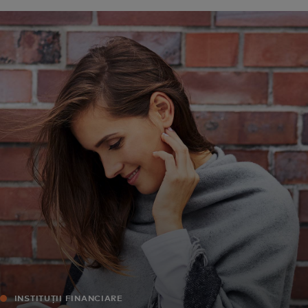
Pentru tine
Pentru companii
Pentru întreaga lume
Pentru inovatori
Știri și tendințe
INSTITUȚII FINANCIARE