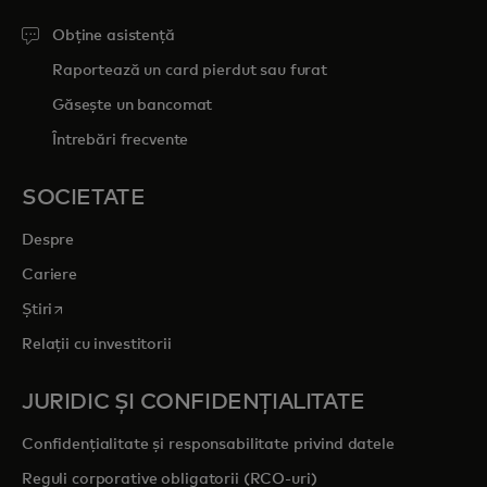
Obține asistență
Raportează un card pierdut sau furat
Găsește un bancomat
Întrebări frecvente
SOCIETATE
Despre
Cariere
opens in a new tab
Știri
Relații cu investitorii
JURIDIC ȘI CONFIDENȚIALITATE
Confidențialitate și responsabilitate privind datele
Reguli corporative obligatorii (RCO-uri)