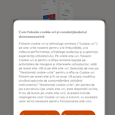
Cum folosim cookie-uri și consimțământul
dumneavoastră
Folosim cookie-uri și tehnologii similare ("Cookie-uri")
pe site-urile noastre pentru a le îmbunătăți, a le
Nimeni nu este
măsura performanța, a înțelege audiența și a optimiza
experiența utilizatorului. Pe unele site-uri, folosim
Cookie-uri și pentru a afișa reclame bazate pe
mai conectat la
activitatea de navigare și interesele utilizatorilor, atât
pe acest site, cât și pe alte site-uri. Selectați de mai jos
instituțiile
"Gestionați cookie-urile" pentru a afla ce Cookie-uri
folosim pe acest site și în ce scop. Vă puteți modifica
oricând opțiunile de consimțământ utilizând
financiare
instrumentul "Gestionați cookie-urile", din partea de
jos a ecranului (pe unele site-uri, este disponibil ca link,
în loc de buton pe unele site-uri). Aceasta include
respingerea unor Cookie-uri sau a tuturor, cu excepția
celor strict necesare pentru funcționarea site-ului.
Dacă clienții tăi trebuie să
depășească multe obstacole,