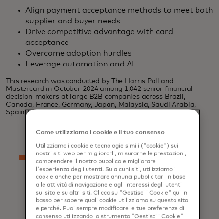
Align payment acceptance methods to meet both
supplier and buyer needs
Drive competitive advantage with card
acceptance
Overcome adoption hurdles
Leverage automation and AI
This research was conducted by The Harris Poll and
Mastercard in October 2024 among 1,042 senior financial
decision-makers at large B2B companies across Brazil,
Canada, France, Germany, Japan, Malaysia, Saudi Arabia,
Spain, U.K., and U.S.
Come utilizziamo i cookie e il tuo consenso
Utilizziamo i cookie e tecnologie simili ("cookie") sui
nostri siti web per migliorarli, misurarne le prestazioni,
comprendere il nostro pubblico e migliorare
l'esperienza degli utenti. Su alcuni siti, utilizziamo i
cookie anche per mostrare annunci pubblicitari in base
alle attività di navigazione e agli interessi degli utenti
sul sito e su altri siti. Clicca su "Gestisci i Cookie" qui in
basso per sapere quali cookie utilizziamo su questo sito
Related
e perché. Puoi sempre modificare le tue preferenze di
consenso utilizzando lo strumento "Gestisci i Cookie"