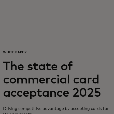
Per te
Per il business
Per il mondo
WHITE PAPER
Per gli innovatori
The state of
Newsroom
commercial card
acceptance 2025
Driving competitive advantage by accepting cards for