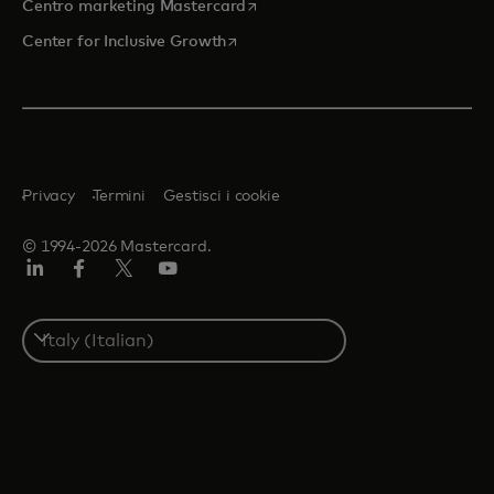
si apre in una nuova scheda
Centro marketing Mastercard
si apre in una nuova scheda
Center for Inclusive Growth
Privacy
Termini
Gestisci i cookie
© 1994-2026 Mastercard.
Linkedin
Facebook
Twitter/X
Youtube
Select
a
country