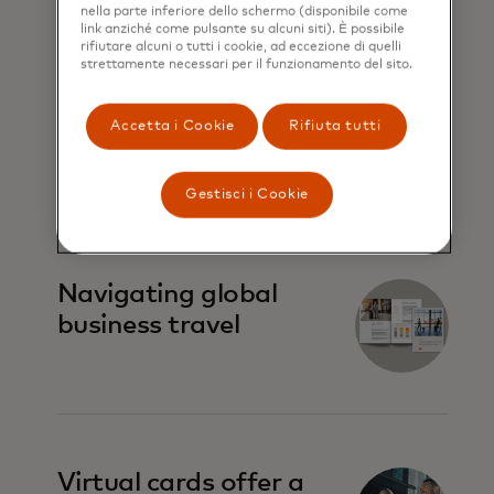
nella parte inferiore dello schermo (disponibile come
link anziché come pulsante su alcuni siti). È possibile
rifiutare alcuni o tutti i cookie, ad eccezione di quelli
strettamente necessari per il funzionamento del sito.
Virtual cards 101:
Simplifying
Accetta i Cookie
Rifiuta tutti
commercial
payments
Gestisci i Cookie
Navigating global
business travel
Virtual cards offer a