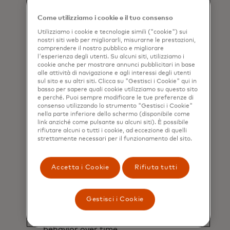
understand their estimated carbon
footprint based on their purchases.
Come utilizziamo i cookie e il tuo consenso
Utilizziamo i cookie e tecnologie simili ("cookie") sui
nostri siti web per migliorarli, misurarne le prestazioni,
comprendere il nostro pubblico e migliorare
l'esperienza degli utenti. Su alcuni siti, utilizziamo i
cookie anche per mostrare annunci pubblicitari in base
alle attività di navigazione e agli interessi degli utenti
sul sito e su altri siti. Clicca su "Gestisci i Cookie" qui in
basso per sapere quali cookie utilizziamo su questo sito
e perché. Puoi sempre modificare le tue preferenze di
consenso utilizzando lo strumento "Gestisci i Cookie"
nella parte inferiore dello schermo (disponibile come
link anziché come pulsante su alcuni siti). È possibile
rifiutare alcuni o tutti i cookie, ad eccezione di quelli
strettamente necessari per il funzionamento del sito.
Accetta i Cookie
Rifiuta tutti
Monitor
Gestisci i Cookie
Allows cardholders to track their
behavior over time.