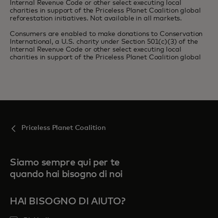
Internal Revenue Code or other select executing local
charities in support of the Priceless Planet Coalition global
reforestation initiatives. Not available in all markets.
Consumers are enabled to make donations to Conservation
International, a U.S. charity under Section 501(c)(3) of the
Internal Revenue Code or other select executing local
charities in support of the Priceless Planet Coalition global
Priceless Planet Coalition
Siamo sempre qui per te
quando hai bisogno di noi
HAI BISOGNO DI AIUTO?