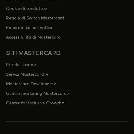
si apre in una nuova scheda
Codice di condotta
Regole di Switch Mastercard
Panoramica normativa
Accessibilità di Mastercard
SITI MASTERCARD
si apre in una nuova scheda
Priceless.com
si apre in una nuova scheda
Servizi Mastercard
si apre in una nuova scheda
Mastercard Developers
si apre in una nuova scheda
Centro marketing Mastercard
si apre in una nuova scheda
Center for Inclusive Growth