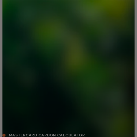
Per te
Per il business
Per il mondo
Per gli innovatori
Newsroom
MASTERCARD CARBON CALCULATOR