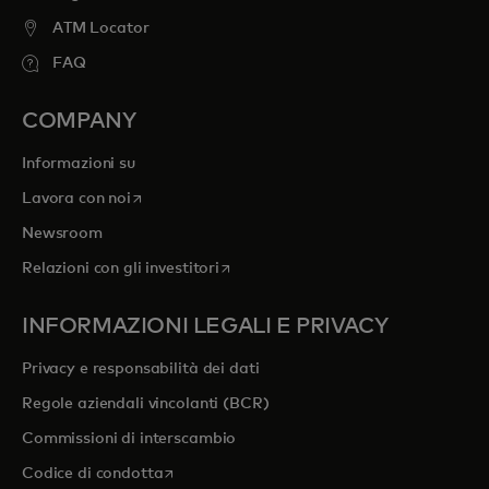
ATM Locator
FAQ
COMPANY
Informazioni su
si apre in una nuova scheda
Lavora con noi
Newsroom
si apre in una nuova scheda
Relazioni con gli investitori
INFORMAZIONI LEGALI E PRIVACY
Privacy e responsabilità dei dati
Regole aziendali vincolanti (BCR)
Commissioni di interscambio
si apre in una nuova scheda
Codice di condotta