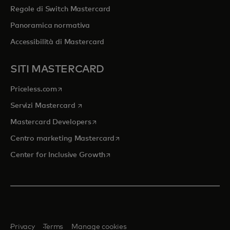
Regole di Switch Mastercard
Panoramica normativa
Accessibilità di Mastercard
SITI MASTERCARD
si apre in una nuova scheda
Priceless.com
si apre in una nuova scheda
Servizi Mastercard
si apre in una nuova scheda
Mastercard Developers
si apre in una nuova scheda
Centro marketing Mastercard
si apre in una nuova scheda
Center for Inclusive Growth
Privacy
Terms
Manage cookies