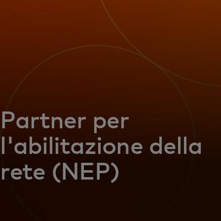
Per te
Per il business
Per il mondo
Per gli innovatori
Partner per
l'abilitazione della
Newsroom
rete (NEP)