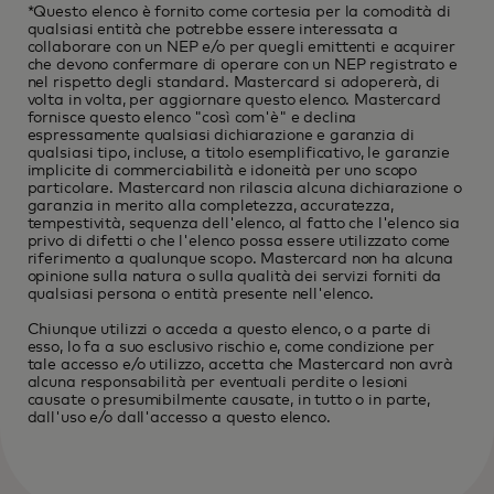
*Questo elenco è fornito come cortesia per la comodità di
qualsiasi entità che potrebbe essere interessata a
collaborare con un NEP e/o per quegli emittenti e acquirer
che devono confermare di operare con un NEP registrato e
nel rispetto degli standard. Mastercard si adopererà, di
volta in volta, per aggiornare questo elenco. Mastercard
fornisce questo elenco "così com'è" e declina
espressamente qualsiasi dichiarazione e garanzia di
qualsiasi tipo, incluse, a titolo esemplificativo, le garanzie
implicite di commerciabilità e idoneità per uno scopo
particolare. Mastercard non rilascia alcuna dichiarazione o
garanzia in merito alla completezza, accuratezza,
tempestività, sequenza dell'elenco, al fatto che l'elenco sia
privo di difetti o che l'elenco possa essere utilizzato come
riferimento a qualunque scopo. Mastercard non ha alcuna
opinione sulla natura o sulla qualità dei servizi forniti da
qualsiasi persona o entità presente nell'elenco.
Chiunque utilizzi o acceda a questo elenco, o a parte di
esso, lo fa a suo esclusivo rischio e, come condizione per
tale accesso e/o utilizzo, accetta che Mastercard non avrà
alcuna responsabilità per eventuali perdite o lesioni
causate o presumibilmente causate, in tutto o in parte,
dall'uso e/o dall'accesso a questo elenco.