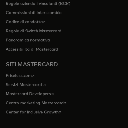
Regole aziendali vincolanti (BCR)
Commissioni di interscambio
si apre in una nuova scheda
Codice di condotta
Regole di Switch Mastercard
Panoramica normativa
Accessibilità di Mastercard
SITI MASTERCARD
si apre in una nuova scheda
Priceless.com
si apre in una nuova scheda
Servizi Mastercard
si apre in una nuova scheda
Mastercard Developers
si apre in una nuova scheda
Centro marketing Mastercard
si apre in una nuova scheda
Center for Inclusive Growth