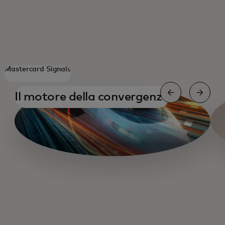
Mastercard Signals
si apre i
Il motore della convergenza
diapositiva 3
diapositiva 1
diapositiva 2