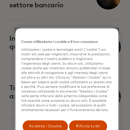
settore bancario
si apre in una nuova scheda
Introduzione al calcolo
Come utilizziamo i cookie e il tuo consenso
quantistico
Utilizziamo i cookie e tecnologie simili ("cookie") sui
nostri siti web per migliorarli, misurarne le prestazioni,
comprendere il nostro pubblico e migliorare
l'esperienza degli utenti. Su alcuni siti, utilizziamo i
cookie anche per mostrare annunci pubblicitari in base
alle attività di navigazione e agli interessi degli utenti
sul sito e su altri siti. Clicca su "Gestisci i Cookie" qui in
basso per sapere quali cookie utilizziamo su questo sito
si apre in una nuova scheda
Trasformare le tesorerie
e perché. Puoi sempre modificare le tue preferenze di
consenso utilizzando lo strumento "Gestisci i Cookie"
aziendali
nella parte inferiore dello schermo (disponibile come
link anziché come pulsante su alcuni siti). È possibile
rifiutare alcuni o tutti i cookie, ad eccezione di quelli
strettamente necessari per il funzionamento del sito.
Accetta i Cookie
Rifiuta tutti