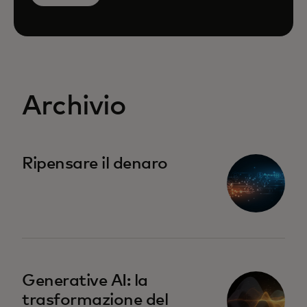
Archivio
si apre in una nuova scheda
Ripensare il denaro
si apre in una nuova scheda
Generative AI: la
trasformazione del