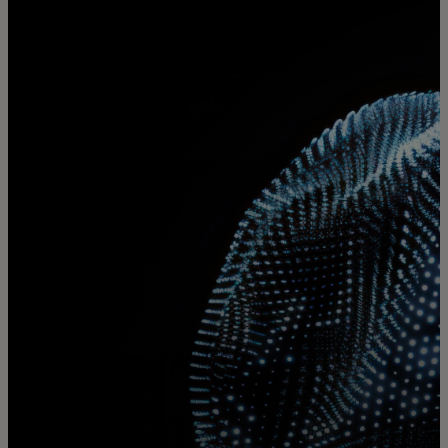
Per te
Per il business
Per il mondo
Per gli innovatori
Newsroom