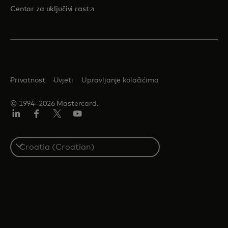
opens in a new tab
Centar za uključivi rast
Privatnost
Uvjeti
Upravljanje kolačićima
© 1994–2026 Mastercard.
LinkedIn
Facebook
Twitter/X
Youtube
Select
a
country