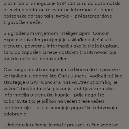
platni kanal omogućuje SAP Concuru da automatski
preuzima dodatne relevantne informacije - poput
poštanske adrese taksi tvrtke - iz Mastercardove
trgovačke mreže.
S ugrađenom umjetnom inteligencijom, Concur
Expense također procjenjuje usklađenost, šaljući
trenutnu povratnu informaciju ako je trošak upitan,
tako da zaposlenici neće nastaviti trošiti novac koji
možda neće biti nadoknađen.
Ove mogućnosti omogućuju tvrtkama da se povežu s
korisnikom u onome što Chris Juneau, voditelj tržišne
strategije u SAP Concuru, naziva „trenutkom koji je
važan“: baš kada vrše plaćanje. Zahtjevom za više
informacija u trenutku kupnje - prije nego što
zaboravite tko je još bio na večeri treće večeri
konferencije - tvrtke smanjuju pogreške i ubrzavaju
odobrenja.
„Umjetna inteligencija može preuzeti ručne zadatke