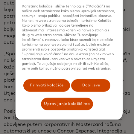
automatski popuniti na platformi Concur Expense,
Koristimo kolačiće i slične tehnologije ("Kolačići") na
koja zatim može odmah upozoriti zaposlenike ako su
našim web stranicama kako bismo upravljali stranicom,
potrebne dodatne informacije. S ovim podacima o
razumjeli svoju publiku i poboljšati korisničko iskustvo.
Na nekim web stranicama također koristimo Kolačiće
potrošnji u stvarnom vremenu, tvrtke mogu postići
kako bismo prikazivali oglase temeljene na
bolju usklađenost s pravilima o troškovima, dok putnici
aktivnostima i interesima korisnika na web stranici i
mogu uživati u poboljšanom iskustvu s
drugim web stranicama. Kliknite "Upravljanje
kolačićima" u nastavku kako biste saznali koje kolačiće
automatiziranim kreiranjem troškova.
koristimo na ovoj web stranici i zašto. Uvijek možete
promijeniti svoje postavke pristanka koristeći alat
„Spajanje softvera s plaćanjem radikalno mijenja način
"Upravljanje kolačićima" na dnu ekrana (na nekim web
stranicama dostupan kao web poveznica umjesto
na koji tvrtke razmišljaju o putovanjima i troškovima“,
gumba). To uključuje odbijanje nekih ili svih Kolačića,
kaže Chad Wallace, globalni voditelj komercijalnih
osim onih koji su nužno potrebni za rad web stranice.
rješenja u Mastercardu. „Svjedočimo konvergenciji
platformi - gdje se sustavi koji prije nisu međusobno
Prihvati kolačiće
Odbij sve
komunicirali udružuju kako bi povećali učinkovitost.“
Utjecaj je transformativan na iskustvo zaposlenika - za
one s obje strane izvješća o troškovima.
Upravljanje kolačićima
Poslovni putnici sada mogu jednostavno umotati svoju
karticu ili dodirnuti uređaj za plaćanje, a kupnje
obavljene putem korporativnih Mastercard računa
automatski se unose u Concur Expense. Integracija u