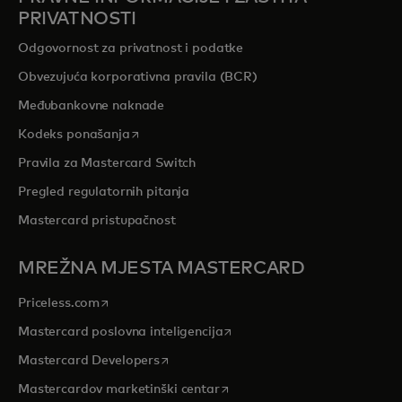
PRIVATNOSTI
Odgovornost za privatnost i podatke
Obvezujuća korporativna pravila (BCR)
Međubankovne naknade
opens in a new tab
Kodeks ponašanja
Pravila za Mastercard Switch
Pregled regulatornih pitanja
Mastercard pristupačnost
MREŽNA MJESTA MASTERCARD
opens in a new tab
Priceless.com
opens in a new tab
Mastercard poslovna inteligencija
opens in a new tab
Mastercard Developers
opens in a new tab
Mastercardov marketinški centar