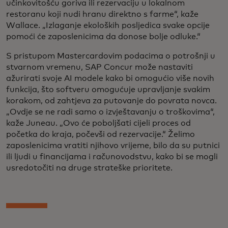
učinkovitošću goriva ili rezervaciju u lokalnom
restoranu koji nudi hranu direktno s farme“, kaže
Wallace. „Izlaganje ekoloških posljedica svake opcije
pomoći će zaposlenicima da donose bolje odluke.“
S pristupom Mastercardovim podacima o potrošnji u
stvarnom vremenu, SAP Concur može nastaviti
ažurirati svoje AI modele kako bi omogućio više novih
funkcija, što softveru omogućuje upravljanje svakim
korakom, od zahtjeva za putovanje do povrata novca.
„Ovdje se ne radi samo o izvještavanju o troškovima“,
kaže Juneau. „Ovo će poboljšati cijeli proces od
početka do kraja, počevši od rezervacije.“ Želimo
zaposlenicima vratiti njihovo vrijeme, bilo da su putnici
ili ljudi u financijama i računovodstvu, kako bi se mogli
usredotočiti na druge strateške prioritete.