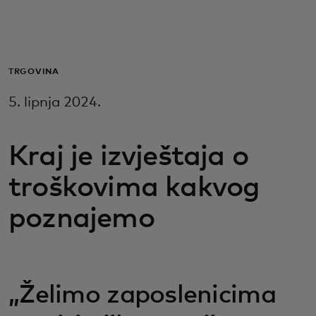
Za vas
Za poslovanje
TRGOVINA
5. lipnja 2024.
Za svijet
Kraj je izvještaja o
Za inovatore
troškovima kakvog
Novosti i trendovi
poznajemo
„Želimo zaposlenicima