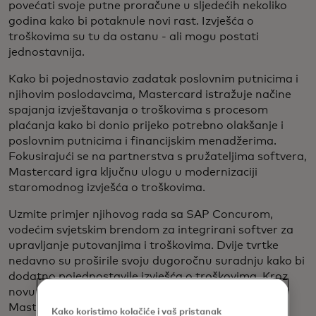
povećati svoje putne proračune u sljedećih nekoliko
godina kako bi potaknule novi rast. Izvješća o
troškovima su tu da ostanu - ali mogu postati
jednostavnija.
Kako bi pojednostavio zadatak poslovnim putnicima i
njihovim poslodavcima, Mastercard istražuje načine
spajanja izvještavanja o troškovima s procesom
plaćanja kako bi donio prijeko potrebno olakšanje i
poslovnim putnicima i financijskim menadžerima.
Fokusirajući se na partnerstva s pružateljima softvera,
Mastercard igra ključnu ulogu u modernizaciji
staromodnog izvješća o troškovima.
Uzmite primjer njihovog rada sa SAP Concurom,
vodećim svjetskim brendom za integrirani softver za
upravljanje putovanjima i troškovima. Dvije tvrtke
nedavno su proširile svoju dugoročnu suradnju kako bi
dodatno pojednostavile izvješća o troškovima. Kroz
novu integraciju, kupnje obavljene korporativnim
Mastercard karticama mogu se evidentirati i
Kako koristimo kolačiće i vaš pristanak