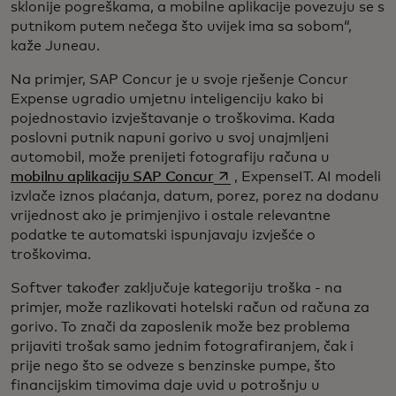
sklonije pogreškama, a mobilne aplikacije povezuju se s
putnikom putem nečega što uvijek ima sa sobom“,
kaže Juneau.
Na primjer, SAP Concur je u svoje rješenje Concur
Expense ugradio umjetnu inteligenciju kako bi
pojednostavio izvještavanje o troškovima. Kada
poslovni putnik napuni gorivo u svoj unajmljeni
automobil, može prenijeti fotografiju računa u
opens in a new tab
mobilnu aplikaciju SAP Concur
, ExpenseIT. AI modeli
izvlače iznos plaćanja, datum, porez, porez na dodanu
vrijednost ako je primjenjivo i ostale relevantne
podatke te automatski ispunjavaju izvješće o
troškovima.
Softver također zaključuje kategoriju troška - na
primjer, može razlikovati hotelski račun od računa za
gorivo. To znači da zaposlenik može bez problema
prijaviti trošak samo jednim fotografiranjem, čak i
prije nego što se odveze s benzinske pumpe, što
financijskim timovima daje uvid u potrošnju u