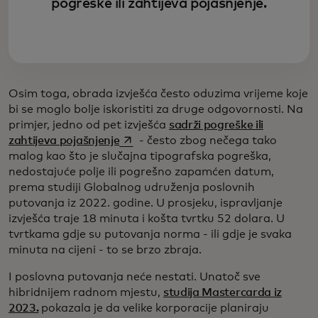
pogreške ili zahtijeva pojašnjenje.
Osim toga, obrada izvješća često oduzima vrijeme koje
bi se moglo bolje iskoristiti za druge odgovornosti. Na
primjer, jedno od pet izvješća
sadrži pogreške ili
opens in a new tab
zahtijeva pojašnjenje
- često zbog nečega tako
malog kao što je slučajna tipografska pogreška,
nedostajuće polje ili pogrešno zapamćen datum,
prema studiji Globalnog udruženja poslovnih
putovanja iz 2022. godine. U prosjeku, ispravljanje
izvješća traje 18 minuta i košta tvrtku 52 dolara. U
tvrtkama gdje su putovanja norma - ili gdje je svaka
minuta na cijeni - to se brzo zbraja.
I poslovna putovanja neće nestati. Unatoč sve
hibridnijem radnom mjestu,
studija Mastercarda iz
2023.
pokazala je da velike korporacije planiraju