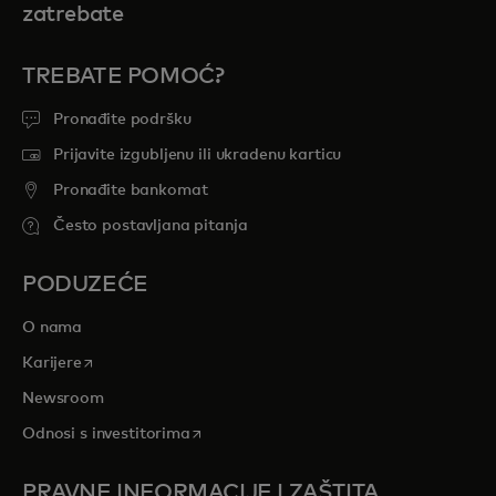
zatrebate
TREBATE POMOĆ?
Pronađite podršku
Prijavite izgubljenu ili ukradenu karticu
Pronađite bankomat
Često postavljana pitanja
PODUZEĆE
O nama
opens in a new tab
Karijere
Newsroom
opens in a new tab
Odnosi s investitorima
PRAVNE INFORMACIJE I ZAŠTITA