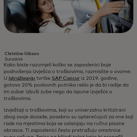
Christine Gibson
Suradnik
Kako biste razumjeli koliko se zaposlenici boje
podnošenja izvješća o troškovima, razmislite o ovome:
U
istraživanju
tvrtke
SAP Concur
iz 2019. godine,
gotovo 20% poslovnih putnika reklo je da bi radije da
im zubar izbuši zube nego da ispune izvješće o
troškovima.
Izvještaji o troškovima, koji su univerzalno kritizirani
zbog svoje dosade, posebno su opterećujući za one koji
rade na mjestima koja se oslanjaju na ručno pisane
obrasce. Ti zaposlenici često pretražuju omotnice
pune računa, žmire na blijedi tekst kako bi pronašli