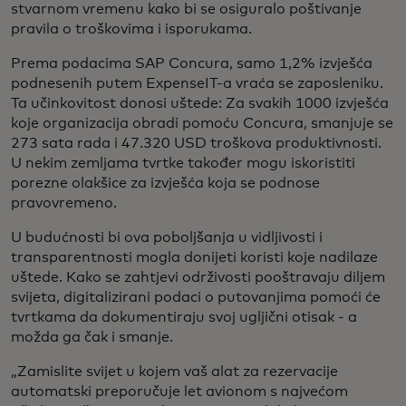
stvarnom vremenu kako bi se osiguralo poštivanje
pravila o troškovima i isporukama.
Prema podacima SAP Concura, samo 1,2% izvješća
podnesenih putem ExpenseIT-a vraća se zaposleniku.
Ta učinkovitost donosi uštede: Za svakih 1000 izvješća
koje organizacija obradi pomoću Concura, smanjuje se
273 sata rada i 47.320 USD troškova produktivnosti.
U nekim zemljama tvrtke također mogu iskoristiti
porezne olakšice za izvješća koja se podnose
pravovremeno.
U budućnosti bi ova poboljšanja u vidljivosti i
transparentnosti mogla donijeti koristi koje nadilaze
uštede. Kako se zahtjevi održivosti pooštravaju diljem
svijeta, digitalizirani podaci o putovanjima pomoći će
tvrtkama da dokumentiraju svoj ugljični otisak - a
možda ga čak i smanje.
„Zamislite svijet u kojem vaš alat za rezervacije
automatski preporučuje let avionom s najvećom