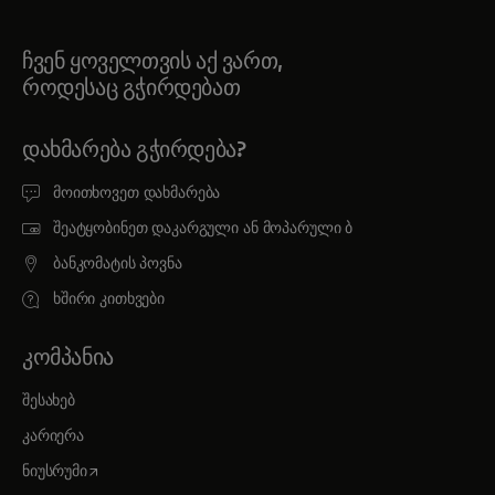
ჩვენ ყოველთვის აქ ვართ,
როდესაც გჭირდებათ
ᲓᲐᲮᲛᲐᲠᲔᲑᲐ ᲒᲭᲘᲠᲓᲔᲑᲐ?
მოითხოვეთ დახმარება
შეატყობინეთ დაკარგული ან მოპარული ბ
ბანკომატის პოვნა
ხშირი კითხვები
ᲙᲝᲛᲞᲐᲜᲘᲐ
შესახებ
კარიერა
opens in a new tab
ნიუსრუმი