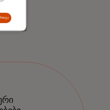
უქი
ართვა
ური