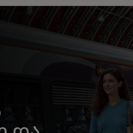
ა
ლ და