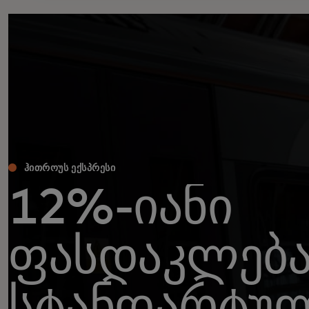
ᲰᲘᲗᲠᲝᲣᲡ ᲔᲥᲡᲞᲠᲔᲡᲘ
12%-იანი
ფასდაკლებ
სტანდარტუ