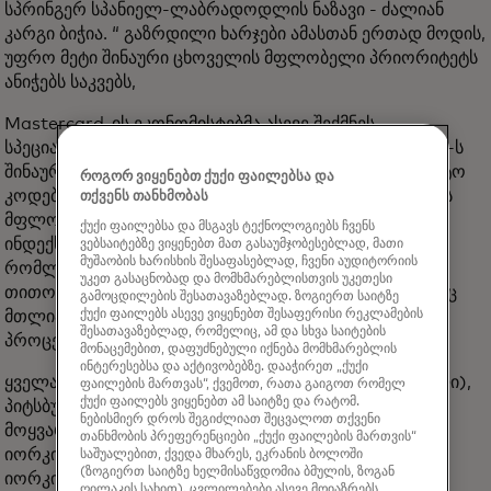
სპრინგერ სპანიელ-ლაბრადოდლის ნაზავი - ძალიან
კარგი ბიჭია. “ გაზრდილი ხარჯები ამასთან ერთად მოდის,
უფრო მეტი შინაური ცხოველის მფლობელი პრიორიტეტს
ანიჭებს საკვებს,
Mastercard-ის ეკონომისტებმა ასევე შექმნეს
სპეციალიზებული მეტრიკა - მოდით ვუწოდოთ მას აშშ-ს
შინაური ცხოველების მოყვარულთა ინდექსი - საფოსტო
როგორ ვიყენებთ ქუქი ფაილებსა და
კოდების იდენტიფიცირებისთვის შინაური ცხოველების
თქვენს თანხმობას
მფლობელების ყველაზე დიდი კონცენტრაციით. ეს
ქუქი ფაილებსა და მსგავს ტექნოლოგიებს ჩვენს
ინდექსი აერთიანებდა Mastercard-ის მონაცემებს,
ვებსაიტებზე ვიყენებთ მათ გასაუმჯობესებლად, მათი
მუშაობის ხარისხის შესაფასებლად, ჩვენი აუდიტორიის
რომლებიც მოიცავდა შინაური ცხოველების ხარჯებს
უკეთ გასაცნობად და მომხმარებლისთვის უკეთესი
თითო ოჯახზე, შინაური ცხოველების ხარჯებს, როგორც
გამოცდილების შესათავაზებლად. ზოგიერთ საიტზე
ქუქი ფაილებს ასევე ვიყენებთ შესაფერისი რეკლამების
მთლიანი ხარჯების წილს და ბარათების პროცენტულ
შესათავაზებლად, რომელიც, ამ და სხვა საიტების
პროცენტს საფოსტო კოდში, რომელსაც
მონაცემებით, დაფუძნებული იქნება მომხმარებლის
ინტერესებსა და აქტივობებზე. დააჭირეთ „ქუქი
ყველა ამ სტატისტიკის გათვალისწინებით (დრამროლი),
ფაილების მართვას“, ქვემოთ, რათა გაიგოთ რომელ
ქუქი ფაილებს ვიყენებთ ამ საიტზე და რატომ.
პიტსბურგი იყო საუკეთესო ძაღლი ცხოველების
ნებისმიერ დროს შეგიძლიათ შეცვალოთ თქვენი
მოყვარულთა ინდექსში, რასაც მოჰყვა ჰამბურგი, ნიუ
თანხმობის პრეფერენციები „ქუქი ფაილების მართვის“
იორკი; ლუისვილი, კენტუკი; სარატოგა სპრინგსი, ნიუ
საშუალებით, ქვედა მხარეს, ეკრანის ბოლოში
(ზოგიერთ საიტზე ხელმისაწვდომია ბმულის, ზოგან
იორკი; ვენტურა, კალიფორნია; და სანტა ფე, ნიუ —
ღილაკის სახით). ცვლილებები ასევე მოიაზრებს