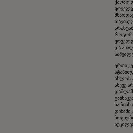
ქაღალდი
ყოველდ
მხარდა
თავისუფ
არასტა
როგორც
ყოველდ
და ახალ
საშუალ
ერთი კე
სტაბილკ
ახლოს 
ასევე 
დაშლამ 
განსაკ
ხარისხი
დინამიკ
ზოგიერ
აუცილე