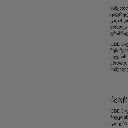
სამყარ
ციფრული
გადახდი
მოხდეს
ტრანზა
CBDC-ე
შესამც
ქვეყნის
ერთად, 
საშუალ
ჰგავ
CBDC დ
ბიტკოი
გაიცემა