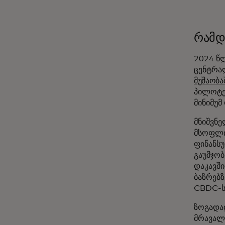
რამდ
2024 წლ
ცენტრა
მუშაობა
პილოტებ
მინიმუმ
მნიშვნე
მსოფლი
ფინანსუ
გაუმჯობ
დაკავშ
ბაზრებზ
CBDC-ს
ზოგადა
მრავალი