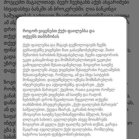
მოგცემთ მაგალითად, ბევრ ჩვენგანს აქვს ანგარიშები
სხვადასხვა ბანკში ან ბროკერებში. ღია ბანკინგი
საშუალებას გაძლევთ შეაერთოთ ინფორმაცია ყველა
ამ ანგარიშის შესახებ თქვენი არჩევანის ერთ რეალურ
დროში დაფაში, ასე რომ თქვენ შეგიძლიათ ნახოთ
როგორ ვიყენებთ ქუქი ფაილებსა და
თქვენი მთელი ფული ერთ ადგილას. ამან შეიძლება
თქვენს თანხმობას
თქვენი ფული უფრო ჭკვიანი გახადოს: ზოგიერთი
ქუქი ფაილებსა და მსგავს ტექნოლოგიებს ჩვენს
ფინანსური სერვისის პროვაიდერი, როგორიცაა Bunq,
ვებსაიტებზე ვიყენებთ მათ გასაუმჯობესებლად, მათი
მუშაობის ხარისხის შესაფასებლად, ჩვენი აუდიტორიის
გადააფარებს ხელოვნურ ინტელექტს, რათა
უკეთ გასაცნობად და მომხმარებლისთვის უკეთესი
უზრუნველყოს მოქმედი შეხედულებები, რომლებიც
გამოცდილების შესათავაზებლად. ზოგიერთ საიტზე
დაგეხმარებათ
ქუქი ფაილებს ასევე ვიყენებთ შესაფერისი რეკლამების
შესათავაზებლად, რომელიც, ამ და სხვა საიტების
მონაცემებით, დაფუძნებული იქნება მომხმარებლის
ზოგიერთ ბაზარზე ღია ბანკინგი მოიცავს მექანიზმებს,
ინტერესებსა და აქტივობებზე. დააჭირეთ „ქუქი
რომლებიც საშუალებას აძლევთ მესამე მხარეებს
ფაილების მართვას“, ქვემოთ, რათა გაიგოთ რომელ
ქუქი ფაილებს ვიყენებთ ამ საიტზე და რატომ.
განახორციელონ გადა ეს ხელს შეუწყობს ჯილდოების,
ნებისმიერ დროს შეგიძლიათ შეცვალოთ თქვენი
დანაზოგებისა და ინვესტიციების მაქსიმალურად ზრდას,
თანხმობის პრეფერენციები „ქუქი ფაილების მართვის“
ან დაგეხმარებათ თავიდან აიცილოთ ოვერდრაფტის
საშუალებით, ქვედა მხარეს, ეკრანის ბოლოში
(ზოგიერთ საიტზე ხელმისაწვდომია ბმულის, ზოგან
საფასური, რაც ფინანს ღია ბანკინგს ასევე შეუძლია
ღილაკის სახით). ცვლილებები ასევე მოიაზრებს
ინტერნეტით გადახდების უფრო სწრაფი და უსაფრთხო
ზოგიერთ ან ყველა ქუქი ფაილზე უარის თქმას, გარდა
გზა გახსნას: იმის ნაცვლად, რომ გახსნათ თქვენი
მკაცრად აუცილებელი ქუქი ფაილებისა, რომლებიც
საჭიროა საიტის ფუნქციონირებისთვის.
საბანკო აპი ან გამოიყენოთ სხვა ონლაინ გადახდის