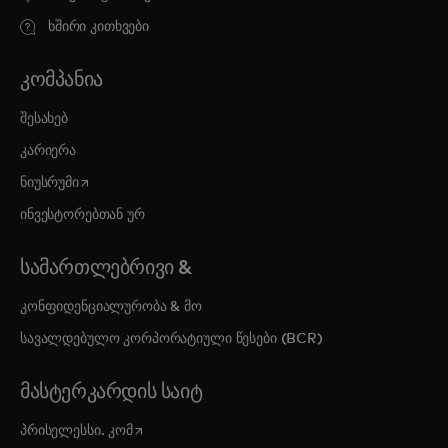
ხშირი კითხვები
ᲙᲝᲛᲞᲐᲜᲘᲐ
შესახებ
კარიერა
opens in a new tab
ნიუსრუმი
ინვესტორებთან ურ
ᲡᲐᲛᲐᲠᲗᲚᲔᲑᲠᲘᲕᲘ &
კონფიდენციალურობა & მო
სავალდებულო კორპორატიული წესები (BCR)
ᲛᲐᲡᲢᲔᲠᲙᲐᲠᲓᲘᲡ ᲡᲐᲘᲢ
opens in a new tab
პრისელესსი. კომ