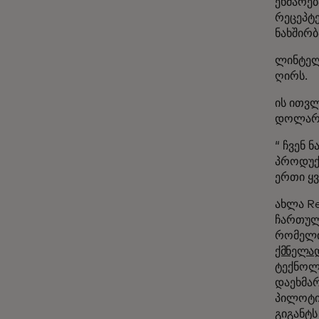
ეხმარებ
რეცეპტ
ნახშირ
ლინტელ
ღირს.
ის ითვლ
დოლარა
“ ჩვენ 
პროდუქტ
ერთი ყვ
ახლა R
ჩართულ
რომელი
ქმნელად
ტექნოლო
დაეხმა
პილოტი
გიგანტ