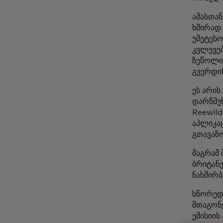
ამასთა
ხშირად 
უმეტეს
კვლევებ
ზეწოლი
გვერდი
ეს არი
დარწმუნ
Reewild
აპლიკაც
გთავაზ
მაგრამ 
ბრიტანე
ნახშირ
სწორედ
შთაგონე
ემისიის