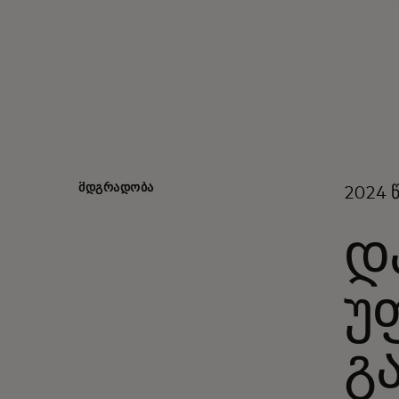
ᲛᲓᲒᲠᲐᲓᲝᲑᲐ
2024 
დ
უ
გ