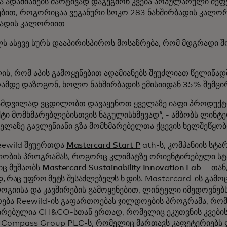
ა ადამიანებს მარტივად დაგეგმონ კვება პოპულარული შეფ
ებით, როგორიცაა ვეგანური სოკო 283 ნახშირბადის კალორ
ბადის კალორიით -
ს ასევე სურს დააპირისპიროს მოსაზრება, რომ მდგრადი შ
ის, რომ აპის გამოყენებით ადამიანებს შეუძლიათ წელიწად
მდე დაზოგონ, ხოლო ნახშირბადის ემისიიდან 35% შემცი
ნამდვილად ვცდილობთ დავაყენოთ ყველაზე იაფი პროდუქტი
ი მომხმარებლებისთვის ნაგულისხმევად“, - ამბობს ლინტელ
ელაზე გავლენიანი გზა მომხმარებელთა ქცევის ხელშეწყობ
eewild შეუერთდა
Mastercard Start P
ath-ს, კომპანიის სტა
ობის პროგრამას, როგორც კლიმატზე ორიენტირებული სტა
ც მუშაობს
Mastercard Sustainability Innovation Lab
— თან,
, რაც უფრო მეტს შესაძლებელს ხ
დის. Mastercard-ის გამო
გიისა და კავშირების გამოყენებით, ლინტელი იმედოვნებს
რება Reewild-ის გაფართოებას ჯილდოების პროგრამა, რო
რებულია CH&CO-სთან ერთად, რომელიც ეკუთვნის კვების
ს Compass Group PLC-ს, რომელიც მართავს კაფეტერიებ