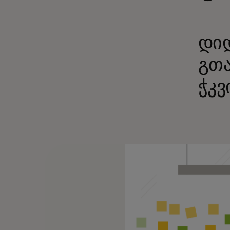
დიდ
გთა
ჭკვ