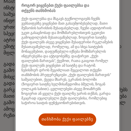
Mastercard უკვე ეხმარება ვაჭრებსა და ფინანსურ
როგორ ვიყენებთ ქუქი ფაილებსა და
ინსტიტუტებს რისკის შეფასებაში ისეთი ატრიბუტების
თქვენს თანხმობას
საშუალებით, როგორიცაა სახელი და გადახდის
ქუქი ფაილებსა და მსგავს ტექნოლოგიებს ჩვენს
ინფორმაცია, რადგან ჩვენ მილიარდობით ციფრულ
ვებსაიტებზე ვიყენებთ მათ გასაუმჯობესებლად, მათი
ურთიერთ ახლა,
EMVCo
ინდუსტრიის ახალი
მუშაობის ხარისხის შესაფასებლად, ჩვენი აუდიტორიის
უკეთ გასაცნობად და მომხმარებლისთვის უკეთესი
სპეციფიკაციებისა და Mastercard-ის პირადობის
გამოცდილების შესათავაზებლად. ზოგიერთ საიტზე
ატრიბუტის გადამოწმების სერვისის წყალობით,
ქუქი ფაილებს ასევე ვიყენებთ შესაფერისი რეკლამების
ემიტენტებს მალე შეეძლებათ დაადასტურონ ბარათის
შესათავაზებლად, რომელიც, ამ და სხვა საიტების
მონაცემებით, დაფუძნებული იქნება მომხმარებლის
მფლობელების დამატებითი ატრიბუტები, როგორ
ინტერესებსა და აქტივობებზე. დააჭირეთ „ქუქი
ფაილების მართვას“, ქვემოთ, რათა გაიგოთ რომელ
გადახდის ბარათის მიღმა არსებული ტექნოლოგიის
ქუქი ფაილებს ვიყენებთ ამ საიტზე და რატომ.
გამოყენებით, ჩვენი გადაწყვეტილებები საშუალებას
ნებისმიერ დროს შეგიძლიათ შეცვალოთ თქვენი
თანხმობის პრეფერენციები „ქუქი ფაილების მართვის“
მისცემს ჩვენს პარტნიორებს შეუფერხებლად
საშუალებით, ქვედა მხარეს, ეკრანის ბოლოში
გადაამოწმონ, რომ მომხმარებელი აკმაყოფილებს
(ზოგიერთ საიტზე ხელმისაწვდომია ბმულის, ზოგან
ღილაკის სახით). ცვლილებები ასევე მოიაზრებს
გარკვეული საქონლისა და მომსახურების კრიტერიუმებს
ზოგიერთ ან ყველა ქუქი ფაილზე უარის თქმას, გარდა
მათი კონფიდენციალურობის დასაცავად. ამის გაკეთება
მკაცრად აუცილებელი ქუქი ფაილებისა, რომლებიც
გამორიცხავს დოკუმენტების ატვირთვის ხშირად რთულ
საჭიროა საიტის ფუნქციონირებისთვის.
ამოცანას, როგორიცაა ფოტო პირადობის მოწმობა,
რეზიდენტობის
თანხმობა ქუქი ფაილებზე