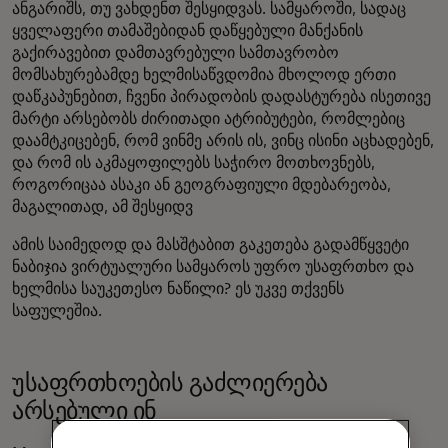
ანგარიშს, თუ ვახდენთ შესყიდვას. სამყაროში, სადაც
ყველაფერი თამაშებიდან დაწყებული მანქანის
გაქირავებით დამთავრებული სამთავრობო
მომსახურებამდე ხელმისაწვდომია მხოლოდ ერთი
დაწკაპუნებით, ჩვენი პირადობის დადასტურება ისეთივე
მარტი არსებობს ძირითადი ატრიბუტები, რომლებიც
დაამტკიცებენ, რომ ვინმე არის ის, ვინც ისინი აცხადებენ,
და რომ ის აკმაყოფილებს საჭირო მოთხოვნებს,
როგორიცაა ასაკი ან გეოგრაფიული მდებარეობა,
მაგალითად, ამ შესყიდვ
ამის საიმედოდ და მასშტაბით გაკეთება გადამწყვეტი
ნაბიჯია ვირტუალური სამყაროს უფრო უსაფრთხო და
ხელმისა საუკეთესო ნაწილი? ეს უკვე თქვენს
საფულეშია.
უსაფრთხოების გაძლიერება
არსებული ინ