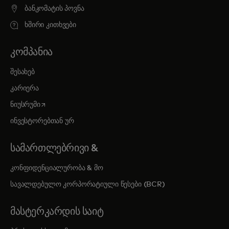
ბანკომატის პოვნა
ხშირი კითხვები
ᲙᲝᲛᲞᲐᲜᲘᲐ
შესახებ
კარიერა
opens in a new tab
ნიუსრუმი
ინვესტორებთან ურ
ᲡᲐᲛᲐᲠᲗᲚᲔᲑᲠᲘᲕᲘ &
კონფიდენციალურობა & მო
სავალდებულო კორპორატიული წესები (BCR)
ᲛᲐᲡᲢᲔᲠᲙᲐᲠᲓᲘᲡ ᲡᲐᲘᲢ