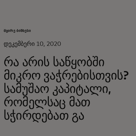
შენთვის
ბიზნესისთვის
ᲛᲪᲘᲠᲔ ᲑᲘᲖᲜᲔᲡᲘ
დეკემბერი 10, 2020
მსოფლიოსთვის
რა არის საწყობში
ინოვატორებისთვის
მიკრო ვაჭრებისთვის?
სამუშაო კაპიტალი,
სიახლეები და ტენდენციები
რომელსაც მათ
სჭირდებათ გა