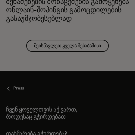
შენაძენების მონაცემების გამოყენება
ონლაინ-შოპინგის გამოცდილების
გასაუმჯობესებლად
შეისწავლეთ ყველა შესაბამისი
Press
ჩვენ ყოველთვის აქ ვართ,
როდესაც გჭირდებათ
ᲓᲐᲮᲛᲐᲠᲔᲑᲐ ᲒᲭᲘᲠᲓᲔᲑᲐ?