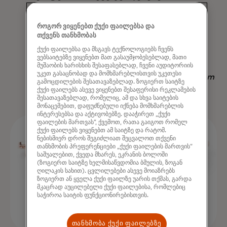
მიხედვით, რაც ხელმისაწვდომობს
სხვა სტრატეგიას - არა მხოლოდ
როგორ ვიყენებთ ქუქი ფაილებსა და
თქვენს თანხმობას
გამოყვანის, არამედ დროის
ქუქი ფაილებსა და მსგავს ტექნოლოგიებს ჩვენს
დაზოგვის "
ვებსაიტებზე ვიყენებთ მათ გასაუმჯობესებლად, მათი
მუშაობის ხარისხის შესაფასებლად, ჩვენი აუდიტორიის
უკეთ გასაცნობად და მომხმარებლისთვის უკეთესი
Nadav Yekutiel, Head of Data, GlassesUSA.com
გამოცდილების შესათავაზებლად. ზოგიერთ საიტზე
ქუქი ფაილებს ასევე ვიყენებთ შესაფერისი რეკლამების
შესათავაზებლად, რომელიც, ამ და სხვა საიტების
მონაცემებით, დაფუძნებული იქნება მომხმარებლის
ინტერესებსა და აქტივობებზე. დააჭირეთ „ქუქი
ფაილების მართვას“, ქვემოთ, რათა გაიგოთ რომელ
ქუქი ფაილებს ვიყენებთ ამ საიტზე და რატომ.
ნებისმიერ დროს შეგიძლიათ შეცვალოთ თქვენი
თანხმობის პრეფერენციები „ქუქი ფაილების მართვის“
საშუალებით, ქვედა მხარეს, ეკრანის ბოლოში
(ზოგიერთ საიტზე ხელმისაწვდომია ბმულის, ზოგან
ღილაკის სახით). ცვლილებები ასევე მოიაზრებს
ზოგიერთ ან ყველა ქუქი ფაილზე უარის თქმას, გარდა
მკაცრად აუცილებელი ქუქი ფაილებისა, რომლებიც
საჭიროა საიტის ფუნქციონირებისთვის.
თანხმობა ქუქი ფაილებზე