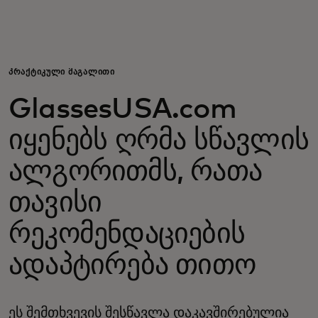
შენთვის
ბიზნესისთვის
ᲞᲠᲐᲥᲢᲘᲙᲣᲚᲘ ᲛᲐᲒᲐᲚᲘᲗᲘ
GlassesUSA.com
მსოფლიოსთვის
იყენებს ღრმა სწავლის
ინოვატორებისთვის
ალგორითმს, რათა
თავისი
სიახლეები და ტენდენციები
რეკომენდაციების
ადაპტირება თითო
ეს შემთხვევის შესწავლა დაკავშირებულია