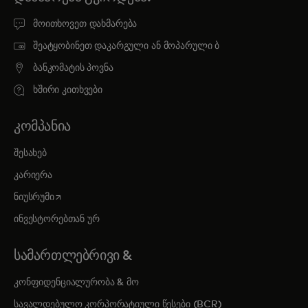
მოითხოვეთ დახმარება
შეატყობინეთ დაკარგული ან მოპარული ბ
ბანკომატის პოვნა
ხშირი კითხვები
ᲙᲝᲛᲞᲐᲜᲘᲐ
შესახებ
კარიერა
opens in a new tab
ნიუსრუმი
ინვესტორებთან ურ
ᲡᲐᲛᲐᲠᲗᲚᲔᲑᲠᲘᲕᲘ &
კონფიდენციალურობა & მო
სავალდებულო კორპორატიული წესები (BCR)