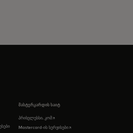
ᲛᲐᲡᲢᲔᲠᲙᲐᲠᲓᲘᲡ ᲡᲐᲘᲢ
opens in a new tab
პრისელესსი. კომ
სები
opens in a new tab
Mastercard-ის სერვისები