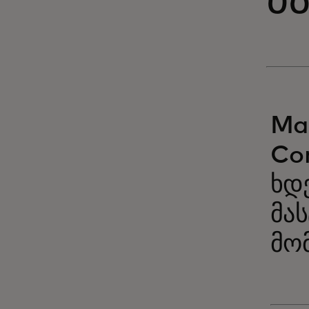
პ
Mas
Co
ხდ
მა
მო