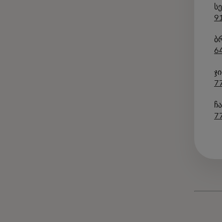
ს
9
ბ
6
ჯ
7
ჩ
7