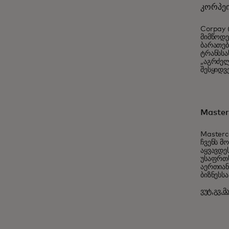
კორპეი
Corpay 
მიმწოდე
ბარათებ
ტრანსსა
„აგრძელ
შესყიდვ
Master
Masterc
ჩვენს მ
აყვავდე
უსაფრთხ
აერთიან
ბიზნესსა
ვუტ.გვ.