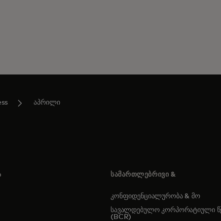
ess
აპრილი
Ა
ᲡᲐᲛᲐᲠᲗᲚᲔᲑᲠᲘᲕᲘ &
კონფიდენციალურობა & მო
სავალდებულო კორპორატიული წე
(BCR)