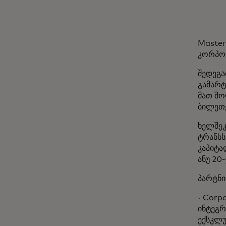
Master
კორპო
შედეგა
გამარტ
მათ შო
ბილეთე
ხელშეკ
ტრანსს
კაპიტა
ანუ 2
პარტნი
· Corp
ინტეგრ
ექსკლუ