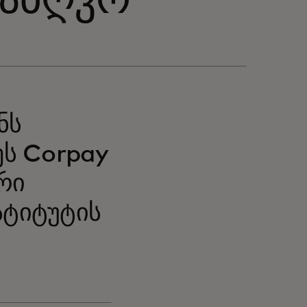
საზღვრ
ნს
ეს Corpay
რი
სტიტუტის