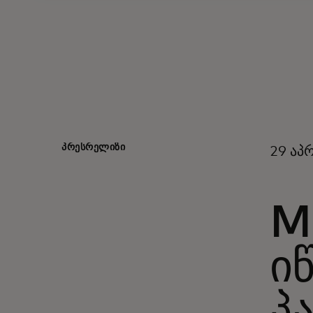
ᲞᲠᲔᲡᲠᲔᲚᲘᲖᲘ
29 აპ
M
ი