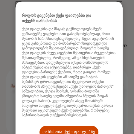
მიხედვით, რაც ხელმისაწვდომობს
სხვა სტრატეგიას - არა მხოლოდ
როგორ ვიყენებთ ქუქი ფაილებსა და
თქვენს თანხმობას
გამოყვანის, არამედ დროის
ქუქი ფაილებსა და მსგავს ტექნოლოგიებს ჩვენს
დაზოგვის "
ვებსაიტებზე ვიყენებთ მათ გასაუმჯობესებლად, მათი
მუშაობის ხარისხის შესაფასებლად, ჩვენი აუდიტორიის
უკეთ გასაცნობად და მომხმარებლისთვის უკეთესი
Nadav Yekutiel, Head of Data, GlassesUSA.com
გამოცდილების შესათავაზებლად. ზოგიერთ საიტზე
ქუქი ფაილებს ასევე ვიყენებთ შესაფერისი რეკლამების
შესათავაზებლად, რომელიც, ამ და სხვა საიტების
მონაცემებით, დაფუძნებული იქნება მომხმარებლის
ინტერესებსა და აქტივობებზე. დააჭირეთ „ქუქი
ფაილების მართვას“, ქვემოთ, რათა გაიგოთ რომელ
ქუქი ფაილებს ვიყენებთ ამ საიტზე და რატომ.
ნებისმიერ დროს შეგიძლიათ შეცვალოთ თქვენი
თანხმობის პრეფერენციები „ქუქი ფაილების მართვის“
საშუალებით, ქვედა მხარეს, ეკრანის ბოლოში
(ზოგიერთ საიტზე ხელმისაწვდომია ბმულის, ზოგან
ღილაკის სახით). ცვლილებები ასევე მოიაზრებს
ზოგიერთ ან ყველა ქუქი ფაილზე უარის თქმას, გარდა
მკაცრად აუცილებელი ქუქი ფაილებისა, რომლებიც
საჭიროა საიტის ფუნქციონირებისთვის.
თანხმობა ქუქი ფაილებზე