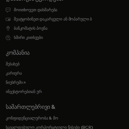
მოითხოვეთ დახმარება
შეატყობინეთ დაკარგული ან მოპარული ბ
ბანკომატის პოვნა
ხშირი კითხვები
ᲙᲝᲛᲞᲐᲜᲘᲐ
შესახებ
კარიერა
opens in a new tab
ნიუსრუმი
ინვესტორებთან ურ
ᲡᲐᲛᲐᲠᲗᲚᲔᲑᲠᲘᲕᲘ &
კონფიდენციალურობა & მო
სავალდებულო კორპორატიული წესები (BCR)