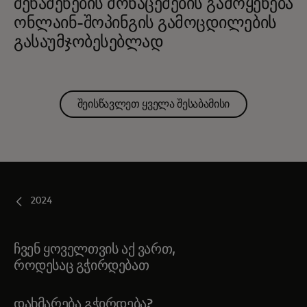
შენაძენების მონაცემების გამოყენება
ონლაინ-შოპინგის გამოცდილების
გასაუმჯობესებლად
შეისწავლეთ ყველა შესაბამისი
2024
ჩვენ ყოველთვის აქ ვართ,
როდესაც გჭირდებათ
ᲓᲐᲮᲛᲐᲠᲔᲑᲐ ᲒᲭᲘᲠᲓᲔᲑᲐ?