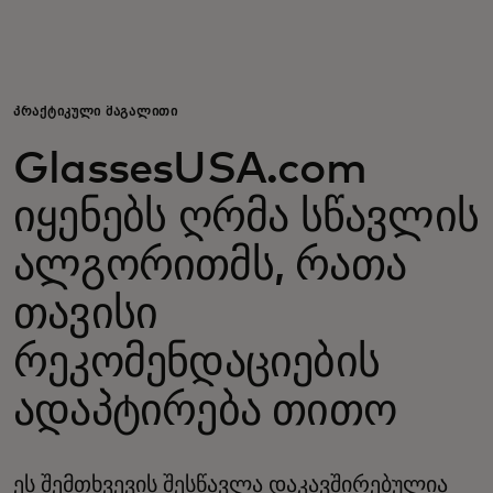
შენთვის
ბიზნესისთვის
ᲞᲠᲐᲥᲢᲘᲙᲣᲚᲘ ᲛᲐᲒᲐᲚᲘᲗᲘ
GlassesUSA.com
მსოფლიოსთვის
იყენებს ღრმა სწავლის
ინოვატორებისთვის
ალგორითმს, რათა
თავისი
სიახლეები და ტენდენციები
რეკომენდაციების
ადაპტირება თითო
ეს შემთხვევის შესწავლა დაკავშირებულია