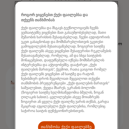
მიხედვით, რაც ხელმისაწვდომობს
სხვა სტრატეგიას - არა მხოლოდ
როგორ ვიყენებთ ქუქი ფაილებსა და
თქვენს თანხმობას
გამოყვანის, არამედ დროის
ქუქი ფაილებსა და მსგავს ტექნოლოგიებს ჩვენს
დაზოგვის "
ვებსაიტებზე ვიყენებთ მათ გასაუმჯობესებლად, მათი
მუშაობის ხარისხის შესაფასებლად, ჩვენი აუდიტორიის
უკეთ გასაცნობად და მომხმარებლისთვის უკეთესი
Nadav Yekutiel, Head of Data, GlassesUSA.com
გამოცდილების შესათავაზებლად. ზოგიერთ საიტზე
ქუქი ფაილებს ასევე ვიყენებთ შესაფერისი რეკლამების
შესათავაზებლად, რომელიც, ამ და სხვა საიტების
მონაცემებით, დაფუძნებული იქნება მომხმარებლის
ინტერესებსა და აქტივობებზე. დააჭირეთ „ქუქი
ფაილების მართვას“, ქვემოთ, რათა გაიგოთ რომელ
ქუქი ფაილებს ვიყენებთ ამ საიტზე და რატომ.
ნებისმიერ დროს შეგიძლიათ შეცვალოთ თქვენი
თანხმობის პრეფერენციები „ქუქი ფაილების მართვის“
საშუალებით, ქვედა მხარეს, ეკრანის ბოლოში
(ზოგიერთ საიტზე ხელმისაწვდომია ბმულის, ზოგან
ღილაკის სახით). ცვლილებები ასევე მოიაზრებს
ზოგიერთ ან ყველა ქუქი ფაილზე უარის თქმას, გარდა
მკაცრად აუცილებელი ქუქი ფაილებისა, რომლებიც
საჭიროა საიტის ფუნქციონირებისთვის.
თანხმობა ქუქი ფაილებზე