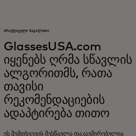
შენთვის
ბიზნესისთვის
ᲞᲠᲐᲥᲢᲘᲙᲣᲚᲘ ᲛᲐᲒᲐᲚᲘᲗᲘ
GlassesUSA.com
მსოფლიოსთვის
იყენებს ღრმა სწავლის
ინოვატორებისთვის
ალგორითმს, რათა
თავისი
სიახლეები და ტენდენციები
რეკომენდაციების
ადაპტირება თითო
ეს შემთხვევის შესწავლა დაკავშირებულია