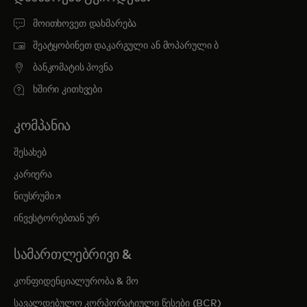
მოითხოვეთ დახმარება
შეატყობინეთ დაკარგული ან მოპარული ბ
ბანკომატის პოვნა
ხშირი კითხვები
ᲙᲝᲛᲞᲐᲜᲘᲐ
შესახებ
კარიერა
opens in a new tab
ნიუსრუმი
ინვესტორებთან ურ
ᲡᲐᲛᲐᲠᲗᲚᲔᲑᲠᲘᲕᲘ &
კონფიდენციალურობა & მო
სავალდებულო კორპორატიული წესები (BCR)