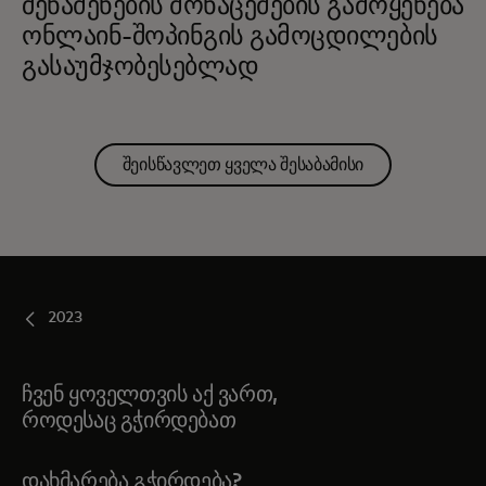
შენაძენების მონაცემების გამოყენება
ონლაინ-შოპინგის გამოცდილების
გასაუმჯობესებლად
შეისწავლეთ ყველა შესაბამისი
2023
ჩვენ ყოველთვის აქ ვართ,
როდესაც გჭირდებათ
ᲓᲐᲮᲛᲐᲠᲔᲑᲐ ᲒᲭᲘᲠᲓᲔᲑᲐ?