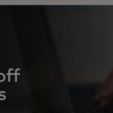
off
s