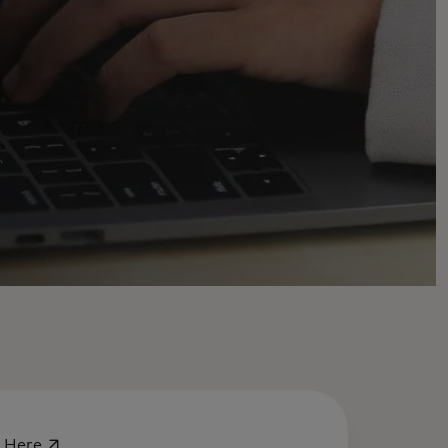
opens in a new tab
-
Here