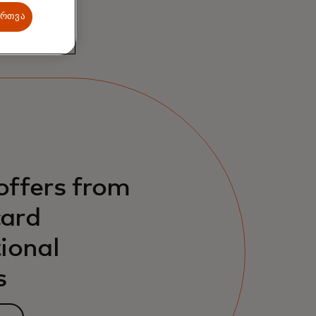
ართვა
offers from
ard
ional
s