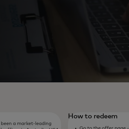
How to redeem
s been a market-leading
Go to the offer page 