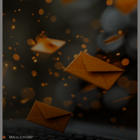
შენთვის
ბიზნესისთვის
მსოფლიოსთვის
ინოვატორებისთვის
სიახლეები და ტენდენციები
MAILCHIMP