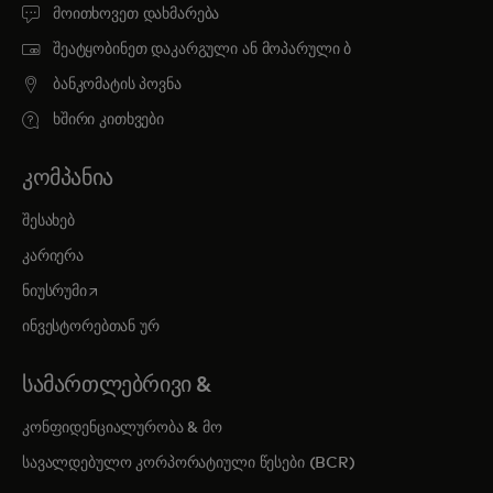
მოითხოვეთ დახმარება
შეატყობინეთ დაკარგული ან მოპარული ბ
ბანკომატის პოვნა
ხშირი კითხვები
ᲙᲝᲛᲞᲐᲜᲘᲐ
შესახებ
კარიერა
opens in a new tab
ნიუსრუმი
ინვესტორებთან ურ
ᲡᲐᲛᲐᲠᲗᲚᲔᲑᲠᲘᲕᲘ &
კონფიდენციალურობა & მო
სავალდებულო კორპორატიული წესები (BCR)