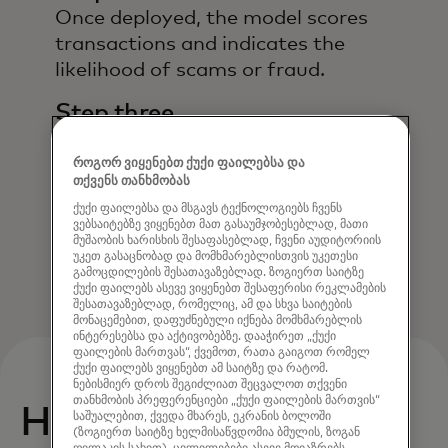
Once deployed, the model scores
transactions and indicates the
likelihood of scams or fraud.
Step three
Use the customizable Business
Insights module to create reports
როგორ ვიყენებთ ქუქი ფაილებსა და
თქვენს თანხმობას
and the Case Management module
ქუქი ფაილებსა და მსგავს ტექნოლოგიებს ჩვენს
to manage investigations and
ვებსაიტებზე ვიყენებთ მათ გასაუმჯობესებლად, მათი
evaluate alerts.
მუშაობის ხარისხის შესაფასებლად, ჩვენი აუდიტორიის
უკეთ გასაცნობად და მომხმარებლისთვის უკეთესი
გამოცდილების შესათავაზებლად. ზოგიერთ საიტზე
ქუქი ფაილებს ასევე ვიყენებთ შესაფერისი რეკლამების
შესათავაზებლად, რომელიც, ამ და სხვა საიტების
მონაცემებით, დაფუძნებული იქნება მომხმარებლის
ინტერესებსა და აქტივობებზე. დააჭირეთ „ქუქი
ფაილების მართვას“, ქვემოთ, რათა გაიგოთ რომელ
ქუქი ფაილებს ვიყენებთ ამ საიტზე და რატომ.
ნებისმიერ დროს შეგიძლიათ შეცვალოთ თქვენი
თანხმობის პრეფერენციები „ქუქი ფაილების მართვის“
How can you benefit
საშუალებით, ქვედა მხარეს, ეკრანის ბოლოში
(ზოგიერთ საიტზე ხელმისაწვდომია ბმულის, ზოგან