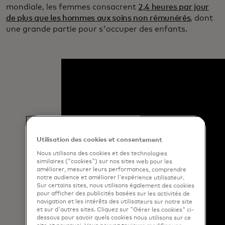
mondiale, les femmes consacrent
2,4 heures par jour
de plus que les hommes aux soins non rémunérés
, dont
une grande partie pour s'occuper des enfants.
Utilisation des cookies et consentement
Nous utilisons des cookies et des technologies
similaires ("cookies") sur nos sites web pour les
améliorer, mesurer leurs performances, comprendre
notre audience et améliorer l'expérience utilisateur.
Sur certains sites, nous utilisons également des cookies
pour afficher des publicités basées sur les activités de
navigation et les intérêts des utilisateurs sur notre site
et sur d'autres sites. Cliquez sur "Gérer les cookies" ci-
dessous pour savoir quels cookies nous utilisons sur ce