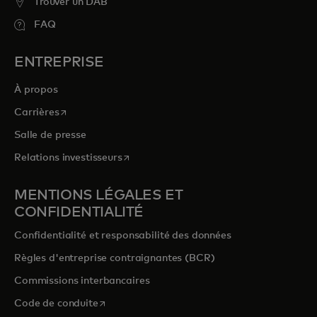
Trouver un DAB
FAQ
ENTREPRISE
À propos
s’ouvre dans un nouvel onglet
Carrières
Salle de presse
s’ouvre dans un nouvel onglet
Relations investisseurs
MENTIONS LÉGALES ET
CONFIDENTIALITÉ
Confidentialité et responsabilité des données
Règles d'entreprise contraignantes (BCR)
Commissions interbancaires
s’ouvre dans un nouvel onglet
Code de conduite