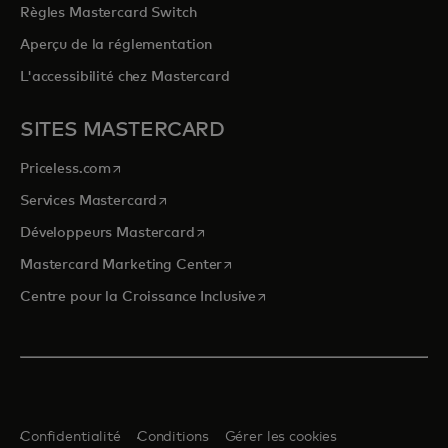
Règles Mastercard Switch
Aperçu de la réglementation
L'accessibilité chez Mastercard
SITES MASTERCARD
s’ouvre dans un nouvel onglet
Priceless.com
s’ouvre dans un nouvel onglet
Services Mastercard
s’ouvre dans un nouvel onglet
Développeurs Mastercard
s’ouvre dans un nouvel onglet
Mastercard Marketing Center
s’ouvre dans un nouvel ongle
Centre pour la Croissance Inclusive
Confidentialité
Conditions
Gérer les cookies