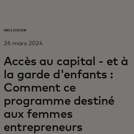
Pour vous
Pour les entreprises
INCLUSION
26 mars 2024
Pour le monde
Accès au capital - et à
Pour les innovateurs
la garde d'enfants :
Comment ce
Actualités et tendances
programme destiné
aux femmes
entrepreneurs