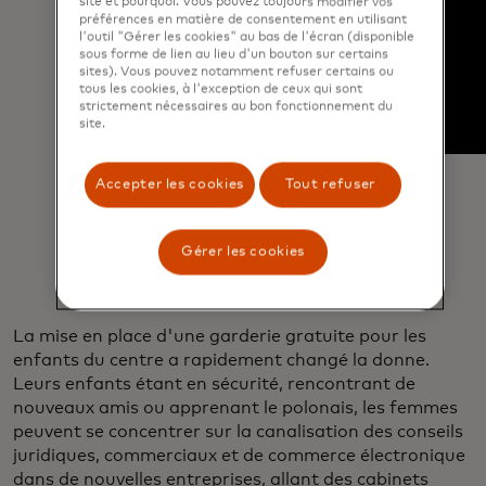
site et pourquoi. Vous pouvez toujours modifier vos
préférences en matière de consentement en utilisant
l'outil "Gérer les cookies" au bas de l'écran (disponible
sous forme de lien au lieu d'un bouton sur certains
sites). Vous pouvez notamment refuser certains ou
tous les cookies, à l'exception de ceux qui sont
strictement nécessaires au bon fonctionnement du
site.
Accepter les cookies
Tout refuser
Gérer les cookies
La mise en place d'une garderie gratuite pour les
enfants du centre a rapidement changé la donne.
Leurs enfants étant en sécurité, rencontrant de
nouveaux amis ou apprenant le polonais, les femmes
peuvent se concentrer sur la canalisation des conseils
juridiques, commerciaux et de commerce électronique
dans de nouvelles entreprises, allant des cabinets