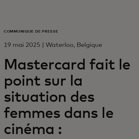
Pour vous
Pour les entreprises
COMMUNIQUÉ DE PRESSE
19 mai 2025 | Waterloo, Belgique
Pour le monde
Mastercard fait le
Pour les innovateurs
point sur la
Actualités et tendances
situation des
femmes dans le
cinéma :