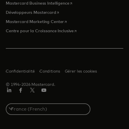
s’ouvre dans un nouvel onglet
Mastercard Business Intelligence
s’ouvre dans un nouvel onglet
Développeurs Mastercard
s’ouvre dans un nouvel onglet
Mastercard Marketing Center
s’ouvre dans un nouvel ongle
Centre pour la Croissance Inclusive
Confidentialité
Conditions
Gérer les cookies
© 1994-2026 Mastercard.
LinkedIn
Facebook
Twitter/X
YouTube
Select
a
country