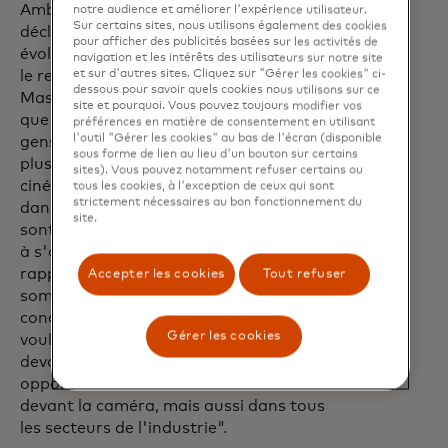
Ambika Mod, actrice et comédienne,
notre audience et améliorer l'expérience utilisateur.
Sur certains sites, nous utilisons également des cookies
déclare :
"C'est formidable de voir une
pour afficher des publicités basées sur les activités de
évolution aussi positive à l'écran, comme
navigation et les intérêts des utilisateurs sur notre site
et sur d'autres sites. Cliquez sur "Gérer les cookies" ci-
le reflète la nouvelle étude de
dessous pour savoir quels cookies nous utilisons sur ce
Mastercard. On a vraiment l'impression
site et pourquoi. Vous pouvez toujours modifier vos
que le changement s'installe et que les
préférences en matière de consentement en utilisant
l'outil "Gérer les cookies" au bas de l'écran (disponible
gens commencent à croire en un avenir
sous forme de lien au lieu d'un bouton sur certains
plus égalitaire pour les femmes dans le
sites). Vous pouvez notamment refuser certains ou
cinéma. C'est quelque chose que j'ai vu
tous les cookies, à l'exception de ceux qui sont
strictement nécessaires au bon fonctionnement du
dans ma propre expérience, des progrès
site.
sont en cours et des portes commencent
à s'ouvrir. Mais ces résultats nous
rappellent également que nous n'en
Accepter les cookies
Tout refuser
sommes pas encore là, surtout en ce qui
concerne les rôles en coulisses. Si nous
Gérer les cookies
voulons un changement durable, nous
devons nous assurer que des
opportunités existent non seulement
devant la caméra, mais aussi dans tous
les secteurs de l'industrie".