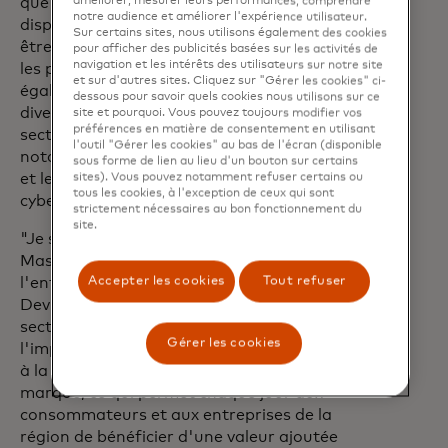
que les particuliers et les entreprises
améliorer, mesurer leurs performances, comprendre
notre audience et améliorer l'expérience utilisateur.
disposent de choix fiables pour payer et
Sur certains sites, nous utilisons également des cookies
être payés avec les produits de paiement
pour afficher des publicités basées sur les activités de
navigation et les intérêts des utilisateurs sur notre site
les plus innovants et les plus sûrs. Il a
et sur d'autres sites. Cliquez sur "Gérer les cookies" ci-
également continué à promouvoir la
dessous pour savoir quels cookies nous utilisons sur ce
diversification de l'entreprise dans des
site et pourquoi. Vous pouvez toujours modifier vos
préférences en matière de consentement en utilisant
secteurs et des solutions de croissance,
l'outil "Gérer les cookies" au bas de l'écran (disponible
notamment les paiements commerciaux
sous forme de lien au lieu d'un bouton sur certains
et les services de données et de
sites). Vous pouvez notamment refuser certains ou
tous les cookies, à l'exception de ceux qui sont
cybersécurité", a conclu Ling Hai.
strictement nécessaires au bon fonctionnement du
site.
"Je suis ravie de retourner chez
Mastercard et de diriger la présence de
Accepter les cookies
Tout refuser
l'entreprise en Europe", a déclaré Kelly
Devine. "Mastercard est un leader du
secteur sur le continent en raison de
Gérer les cookies
l'importance qu'elle accorde aux clients,
à la sécurité et à la confiance dans la
marque, ce qui permet chaque jour aux
consommateurs et aux entreprises de la
région de bénéficier d'une valeur ajoutée