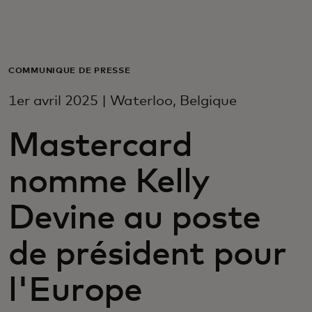
Pour vous
Pour les entreprises
COMMUNIQUÉ DE PRESSE
1er avril 2025 | Waterloo, Belgique
Pour le monde
Mastercard
Pour les innovateurs
nomme Kelly
Actualités et tendances
Devine au poste
de président pour
l'Europe