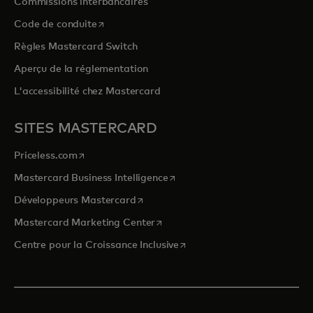
Commissions interbancaires
s’ouvre dans un nouvel onglet
Code de conduite
Règles Mastercard Switch
Aperçu de la réglementation
L'accessibilité chez Mastercard
SITES MASTERCARD
s’ouvre dans un nouvel onglet
Priceless.com
s’ouvre dans un nouvel onglet
Mastercard Business Intelligence
s’ouvre dans un nouvel onglet
Développeurs Mastercard
s’ouvre dans un nouvel onglet
Mastercard Marketing Center
s’ouvre dans un nouvel ongle
Centre pour la Croissance Inclusive