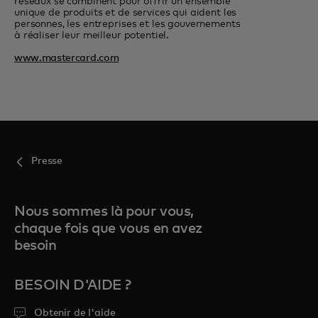
réseaux se combinent pour offrir un ensemble
unique de produits et de services qui aident les
personnes, les entreprises et les gouvernements
à réaliser leur meilleur potentiel.
www.mastercard.com
Presse
Nous sommes là pour vous,
chaque fois que vous en avez
besoin
BESOIN D'AIDE ?
Obtenir de l'aide