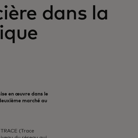
cière dans la
fique
mise en œuvre dans le
e deuxième marché au
e TRACE (Trace
niveau du réseau qui