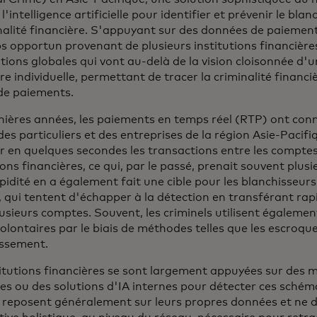
 l'intelligence artificielle pour identifier et prévenir le bl
inalité financière. S'appuyant sur des données de paiement
s opportun provenant de plusieurs institutions financière
ions globales qui vont au-delà de la vision cloisonnée d'u
re individuelle, permettant de tracer la criminalité financi
de paiements.
nières années, les paiements en temps réel (RTP) ont con
es particuliers et des entreprises de la région Asie-Pacifi
er en quelques secondes les transactions entre les comptes
ions financières, ce qui, par le passé, prenait souvent plusi
pidité en a également fait une cible pour les blanchisseurs
, qui tentent d'échapper à la détection en transférant ra
usieurs comptes. Souvent, les criminels utilisent égaleme
nvolontaires par le biais de méthodes telles que les escroqu
issement.
titutions financières se sont largement appuyées sur des
s ou des solutions d'IA internes pour détecter ces schémas
ci reposent généralement sur leurs propres données et ne d