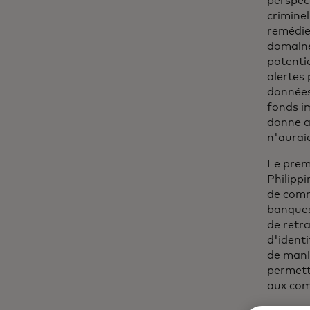
perspect
crimine
remédie
domaine
potenti
alertes
données 
fonds im
donne a
n'aurai
Le prem
Philippi
de comm
banques
de retra
d'identi
de mani
permettr
aux com