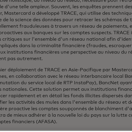
ive holistique, au niveau du réseau, nécessaire pour retra
lle d'une telle ampleur. Souvent, les enquêtes prennent de
r, Mastercard a développé TRACE, qui utilise des techniqu
 de la science des données pour retracer les schémas de 
ellement frauduleuses à travers un réseau de paiements, e
 proactives aux banques sur les comptes suspects. TRACE i
critiques sur l'ensemble d'un réseau national afin d'ident
pliqués dans la criminalité financière (fraudes, escroquerie
ux institutions financières une perspective au niveau du r
ent pas autrement.
ier déploiement de TRACE en Asie-Pacifique par Masterca
nes, en collaboration avec le réseau interbancaire local B
utation du service local de RTP InstaPay), BancNet ayant
 nationales. Cette solution permet aux institutions financ
cer rapidement et en détail les fonds illicites dispersés da
fier les activités des mules dans l'ensemble du réseau et 
ère proactive les comptes soupçonnés de blanchiment d'ar
a de mieux adhérer à la nouvelle loi du pays sur la lutte c
ptes financiers (AFASA).