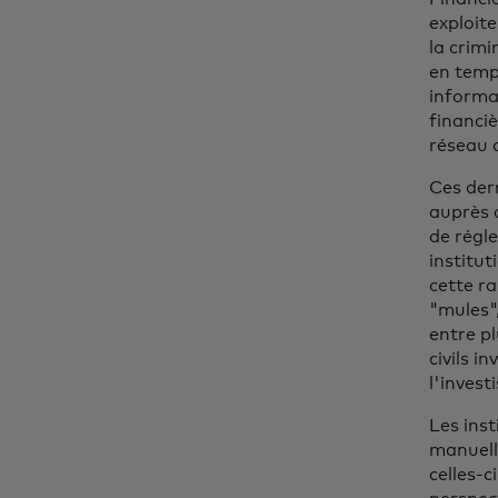
exploite
la crim
en temp
informat
financiè
réseau 
Ces der
auprès d
de régl
institut
cette ra
"mules"
entre pl
civils i
l'invest
Les ins
manuelle
celles-