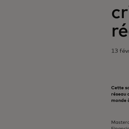
cr
ré
13 fév
Cette so
réseau d
monde à
Masterc
Financi