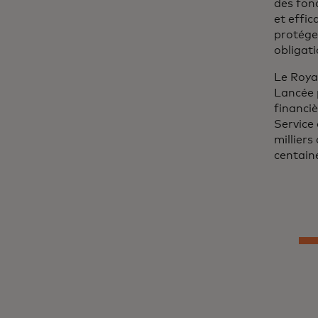
des fon
et effi
protéger
obligat
Le Roya
Lancée p
financi
Service
millier
centain