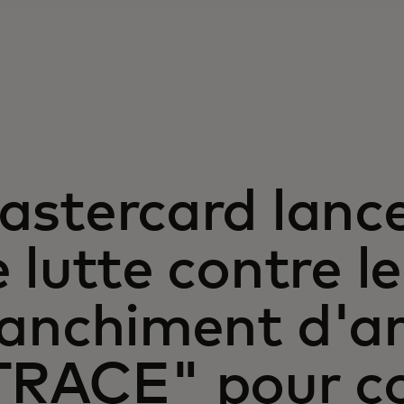
stercard lance
 lutte contre le
lanchiment d'a
TRACE" pour co