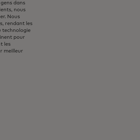
 gens dans
ients, nous
er. Nous
, rendant les
e technologie
binent pour
t les
r meilleur