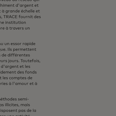
anchiment d'argent et
 à grande échelle et
s, TRACE fournit des
ne institution
ère à travers un
nu un essor rapide
que. Ils permettent
 de différentes
eurs jours. Toutefois,
 d'argent et les
pidement des fonds
nt les comptes de
eries à l'amour et à
 méthodes semi-
 illicites, mais
isposent pas de la