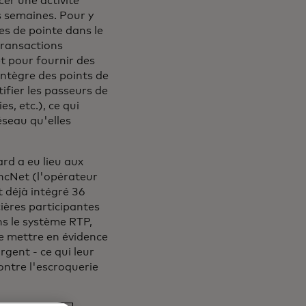
cer une activité
s semaines. Pour y
es de pointe dans le
transactions
t pour fournir des
ntègre des points de
ifier les passeurs de
s, etc.), ce qui
éseau qu'elles
rd a eu lieu aux
ancNet (l'opérateur
 déjà intégré 36
ières participantes
ns le système RTP,
de mettre en évidence
gent - ce qui leur
ontre l'escroquerie