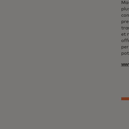
Mas
plu
con
pre
tra
et 
off
per
pot
ww