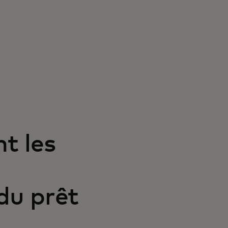
t les
du prêt