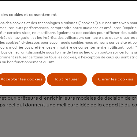
n des cookies et consentement
mateurs ressentent l'impact de l'incertitude économique e
ons des cookies et des technologies similaires ("cookies") sur nos sites web pour
 pourrait avoir sur eux. Dans le cadre d'une enquête réali
 mesurer leurs performances, comprendre notre audience et améliorer l'expéri
. Sur certains sites, nous utilisons également des cookies pour afficher des publi
ogé 7 600 consommateurs aux États-Unis, au Canada, au
vités de navigation et les intérêts des utilisateurs sur notre site et sur d'autres 
, en Allemagne et en Espagne sur leurs récentes expérience
les cookies" ci-dessous pour savoir quels cookies nous utilisons sur ce site et p
ours modifier vos préférences en matière de consentement en utilisant l'outil 
onnes interrogées déclarent avoir été affectées par l'inc
 bas de l'écran (disponible sous forme de lien au lieu d'un bouton sur certains s
mment refuser certains ou tous les cookies, à l'exception de ceux qui sont str
 temps, qu'il s'agisse d'achats importants comme une m
 au bon fonctionnement du site.
transport ou la nourriture, les consommateurs s'inquiète
s ont besoin. Les données bancaires ouvertes peuvent aide
er au fond des choses.
Accepter les cookies
Tout refuser
Gérer les cookies
n banking permet aux consommateurs d'autoriser l'accès 
met aux prêteurs d'enrichir leurs modèles de décision de cr
s réel qui donnent une meilleure idée de la capacité du