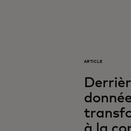
ARTICLE
Derrièr
données
transf
à la c