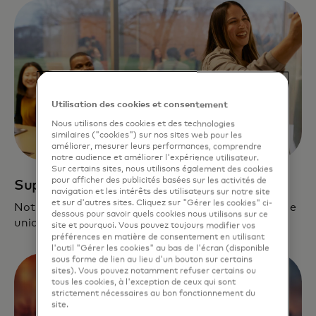
Utilisation des cookies et consentement
Nous utilisons des cookies et des technologies
similaires ("cookies") sur nos sites web pour les
améliorer, mesurer leurs performances, comprendre
notre audience et améliorer l'expérience utilisateur.
Sur certains sites, nous utilisons également des cookies
pour afficher des publicités basées sur les activités de
Support dédié
navigation et les intérêts des utilisateurs sur notre site
et sur d'autres sites. Cliquez sur "Gérer les cookies" ci-
Notre équipe se consacre à la création d’un pipeline
dessous pour savoir quels cookies nous utilisons sur ce
unique et pertinent pour chaque entreprise.
site et pourquoi. Vous pouvez toujours modifier vos
préférences en matière de consentement en utilisant
l'outil "Gérer les cookies" au bas de l'écran (disponible
sous forme de lien au lieu d'un bouton sur certains
sites). Vous pouvez notamment refuser certains ou
tous les cookies, à l'exception de ceux qui sont
strictement nécessaires au bon fonctionnement du
site.