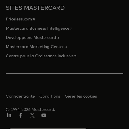
SITES MASTERCARD
s’ouvre dans un nouvel onglet
Priceless.com
s’ouvre dans un nouvel onglet
Mastercard Business Intelligence
s’ouvre dans un nouvel onglet
Développeurs Mastercard
s’ouvre dans un nouvel onglet
Mastercard Marketing Center
s’ouvre dans un nouvel ongle
Centre pour la Croissance Inclusive
Confidentialité
Conditions
Gérer les cookies
© 1994-2026 Mastercard.
LinkedIn
Facebook
Twitter/X
YouTube