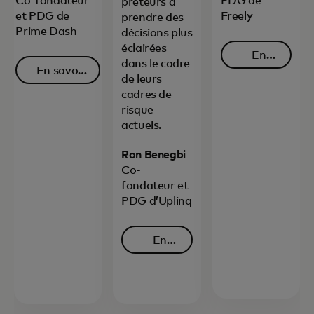
Co-fondateur
PDG de
prêteurs à
et PDG de
Freely
prendre des
Prime Dash
décisions plus
éclairées
En
dans le cadre
En savoir
savoir
de leurs
s’ouvre dans un nouvel onglet
plus
s’ouvre da
plus
cadres de
risque
actuels.
Ron Benegbi
Co-
fondateur et
PDG d’Uplinq
En
savoir
s’ouvre dans un nouvel ongle
plus