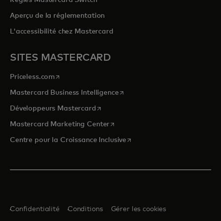
Règles Mastercard Switch
Aperçu de la réglementation
L'accessibilité chez Mastercard
SITES MASTERCARD
s’ouvre dans un nouvel onglet
Priceless.com
s’ouvre dans un nouvel onglet
Mastercard Business Intelligence
s’ouvre dans un nouvel onglet
Développeurs Mastercard
s’ouvre dans un nouvel onglet
Mastercard Marketing Center
s’ouvre dans un nouvel ongle
Centre pour la Croissance Inclusive
Confidentialité
Conditions
Gérer les cookies