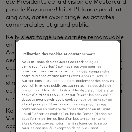
été Présidente de la division de Mastercard
pour le Royaume-Uni et l'Irlande pendant
cinq ans, après avoir dirigé les activités
commerciales et grand public.
Kelly s'est forgé une carrière remarquable
en façonnant le paysage des paiements.
Avant Mastercard, elle a passé une
Utilisation des cookies et consentement
décennie chez American Express, où elle a
Nous utilisons des cookies et des technologies
occupé des postes de direction européens
similaires ("cookies") sur nos sites web pour les
améliorer, mesurer leurs performances, comprendre
et mondiaux dans les domaines de la
notre audience et améliorer l'expérience utilisateur.
Sur certains sites, nous utilisons également des cookies
stratégie, du développement commercial,
pour afficher des publicités basées sur les activités de
de l'efficacité des forces de vente et de la
navigation et les intérêts des utilisateurs sur notre site
et sur d'autres sites. Cliquez sur "Gérer les cookies" ci-
gestion des produits.
dessous pour savoir quels cookies nous utilisons sur ce
site et pourquoi. Vous pouvez toujours modifier vos
préférences en matière de consentement en utilisant
Kelly siège au conseil d’administration de
l'outil "Gérer les cookies" au bas de l'écran (disponible
Vocalink (une société Mastercard) et a
sous forme de lien au lieu d'un bouton sur certains
sites). Vous pouvez notamment refuser certains ou
occupé des fonctions au sein des conseils
tous les cookies, à l'exception de ceux qui sont