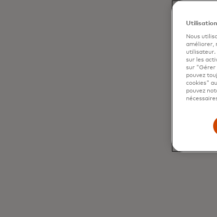
Utilisatio
Nous utilis
améliorer,
utilisateur
sur les acti
sur "Gérer 
pouvez touj
cookies" au
pouvez nota
nécessaires
Tirez le meilleur