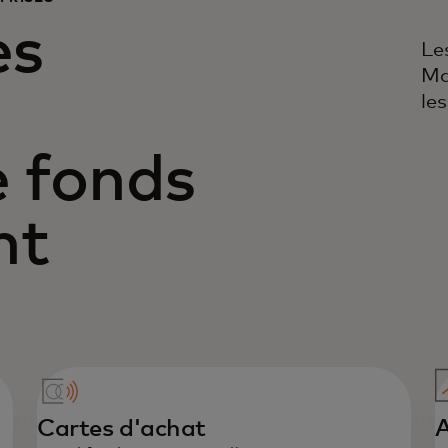
es
Le
Ma
le
e fonds
nt
Cartes d'achat
A