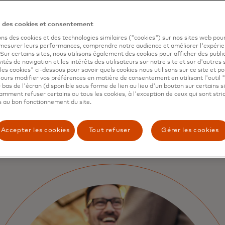
Orchestrez les paiements p
n des cookies et consentement
l'efficacité, la conformité a
ons des cookies et des technologies similaires ("cookies") sur nos sites web pour
l'entreprise et le fonds de 
 mesurer leurs performances, comprendre notre audience et améliorer l'expéri
vos plateformes commercial
. Sur certains sites, nous utilisons également des cookies pour afficher des publi
vités de navigation et les intérêts des utilisateurs sur notre site et sur d'autres 
les cookies" ci-dessous pour savoir quels cookies nous utilisons sur ce site et p
ours modifier vos préférences en matière de consentement en utilisant l'outil 
 bas de l'écran (disponible sous forme de lien au lieu d'un bouton sur certains s
mment refuser certains ou tous les cookies, à l'exception de ceux qui sont str
 au bon fonctionnement du site.
Accepter les cookies
Tout refuser
Gérer les cookies