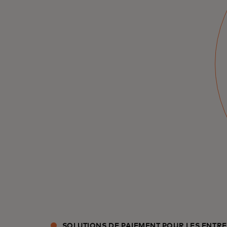
parti de
l'acceptation des
cartes
Transformez les créances pour gagner du
temps, assurer la visibilité, renforcer la
sécurité, fournir des informations et
bénéficier de paiements anticipés.
SOLUTIONS DE PAIEMENT POUR LES ENTRE