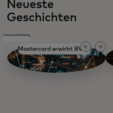
Neueste
Geschichten
Pressemitteilung
Mastercard erwirbt BVNK
Mastercard erwirbt BVNK
Ein Gespräch mit dem CCO von Circle
Krypto-Partnerprogramm
Neues Zahlungsparadigma
SoFiUSD-Abrechnung
Thunes-Kollaboration