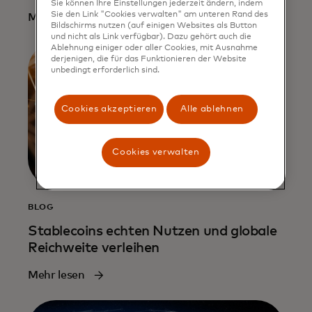
Sie können Ihre Einstellungen jederzeit ändern, indem
Sie den Link "Cookies verwalten" am unteren Rand des
Mehr lesen
Bildschirms nutzen (auf einigen Websites als Button
und nicht als Link verfügbar). Dazu gehört auch die
Ablehnung einiger oder aller Cookies, mit Ausnahme
derjenigen, die für das Funktionieren der Website
unbedingt erforderlich sind.
Cookies akzeptieren
Alle ablehnen
Cookies verwalten
BLOG
Stablecoins echten Nutzen und globale
Reichweite verleihen
Mehr lesen