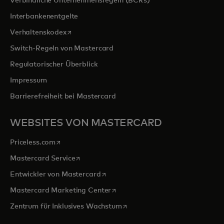
Verbindliche Unternehmensregeln (BCRs)
Interbankenentgelte
wird in einer neuen Registerkarte geöffnet
Verhaltenskodex
Switch-Regeln von Mastercard
Regulatorischer Überblick
Impressum
Barrierefreiheit bei Mastercard
WEBSITES VON MASTERCARD
wird in einer neuen Registerkarte geöffnet
Priceless.com
wird in einer neuen Registerkarte geöffnet
Mastercard Service
wird in einer neuen Registerkarte ge
Entwickler von Mastercard
wird in einer neuen Registerkarte
Mastercard Marketing Center
wird in einer neuen Registerka
Zentrum für Inklusives Wachstum