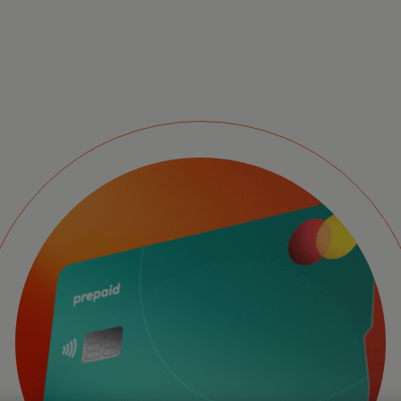
Pr
na
pri