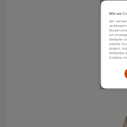
Wie wir C
Wir verwen
verbessern
Nutzer:inn
um Anzeigen
Website un
welche Coo
ändern, in
Websites al
Cookies, mi