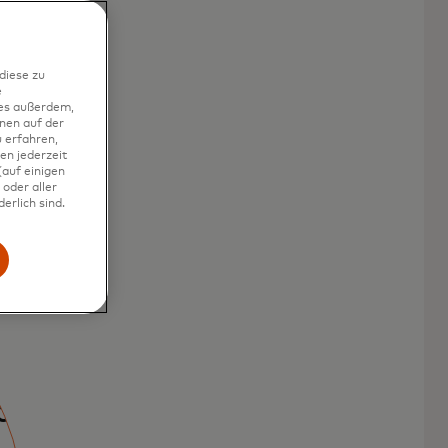
diese zu
e
ies außerdem,
nen auf der
 erfahren,
en jederzeit
auf einigen
oder aller
erlich sind.
dbare