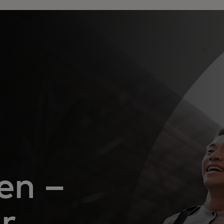
en –
r