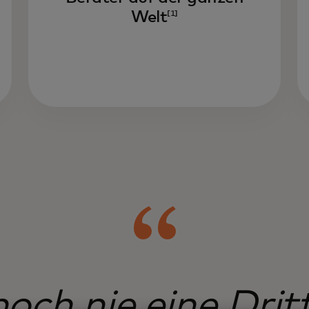
Welt
[1]
noch nie eine Drit