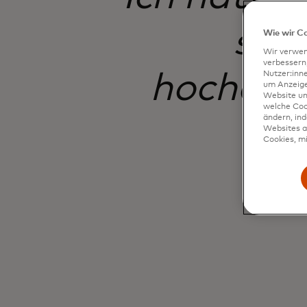
so 
Wie wir C
Wir verwen
verbessern
hochqual
Nutzer:inn
um Anzeigen
Website un
welche Coo
ändern, in
Websites al
Cookies, mi