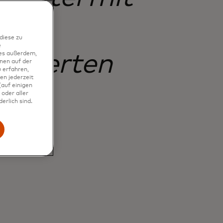
ten,
diese zu
e
entierten
ies außerdem,
nen auf der
 erfahren,
en jederzeit
auf einigen
oder aller
erlich sind.