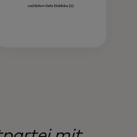
und liefern tiefe Einblicke [2]
tpartei mit