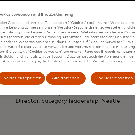
fähigen, kompeten
ookies verwenden und Ihre Zustimmung
den Cookies und ähnliche Technologien ("Cookies") auf unseren Websites, um 
, ihre Leistung zu messen, unsere Website-Besucher:innen zu verstehen und di
ifizierten und tal
enerfahrung zu verbessern. Auf einigen unserer Websites verwenden wir Cook
 zu schalten, die auf den Browsing-Aktivitäten und Interessen der Benutzer:in
d anderen Websites basieren. Klicken Sie unten auf "Cookies verwalten", um zu
kies wir auf dieser Website verwenden und warum. Sie können Ihre Einstellung
dem Sie den Link "Cookies verwalten" am unteren Rand des Bildschirms nutzen (
Personen.
s Button und nicht als Link verfügbar). Dazu gehört auch die Ablehnung einiger 
t Ausnahme derjenigen, die für das Funktionieren der Website unbedingt erford
Cookies akzeptieren
Alle ablehnen
Cookies verwalten
Raegon Barnes
Director, category leadership, Nestlé