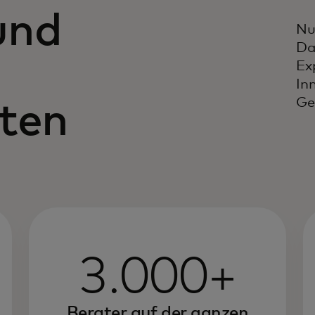
und
Nu
Da
n
Ex
In
Ge
iten
3.000+
Berater auf der ganzen