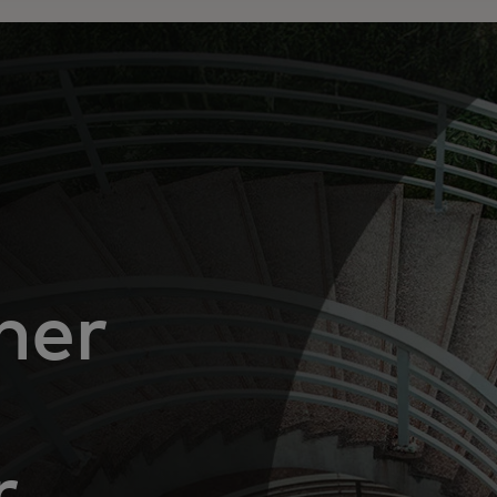
iner
r