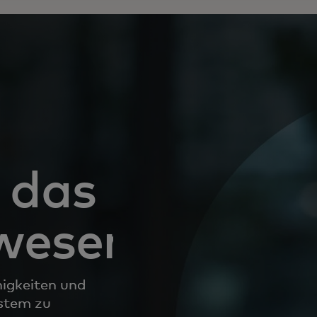
 das
wesen
higkeiten und
stem zu