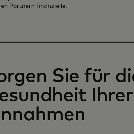
n Partnern finanzielle,
orgen Sie für di
esundheit Ihrer
innahmen