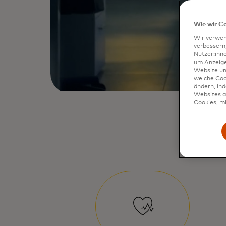
Wie wir C
Wir verwen
verbessern
Nutzer:inn
um Anzeigen
Website un
welche Coo
ändern, in
Websites al
Cookies, mi