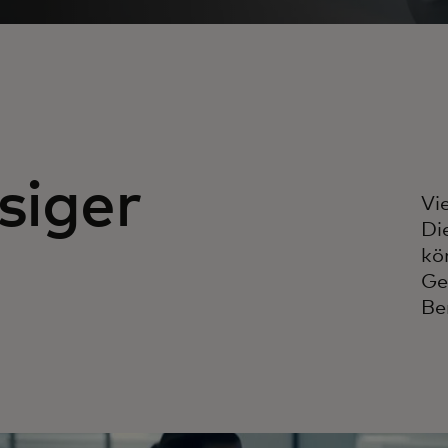
siger
Vi
Di
kö
Ge
Be