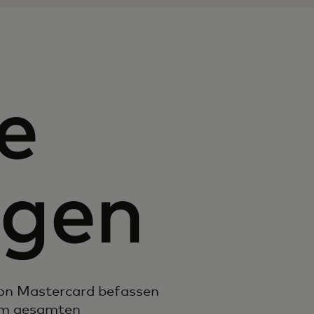
e
ngen
on Mastercard befassen
 im gesamten