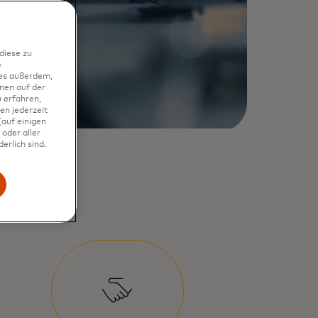
diese zu
e
ies außerdem,
nen auf der
 erfahren,
en jederzeit
auf einigen
oder aller
erlich sind.