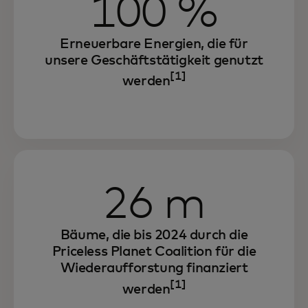
100 %
Nachhaltigkeit steigern wir die Effizienz,
stärken die Widerstandsfähigkeit und
fördern das Wachstum.
Erneuerbare Energien, die für
unsere Geschäftstätigkeit genutzt
Wir bieten innovative Lösungen an, die
[1]
werden
darauf abzielen, unseren Partnern und
Verbrauchern zu ermöglichen, dasselbe zu
erreichen.
26 m
Bäume, die bis 2024 durch die
Priceless Planet Coalition für die
Wiederaufforstung finanziert
[1]
werden