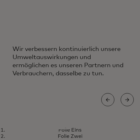
Wir verbessern kontinuierlich unsere
Umweltauswirkungen und
ermöglichen es unseren Partnern und
Verbrauchern, dasselbe zu tun.
ABFALLREDUZIERUNG
Folie Eins
Dänische Stadt startet
Erfahren Sie mehr
Folie Zwei