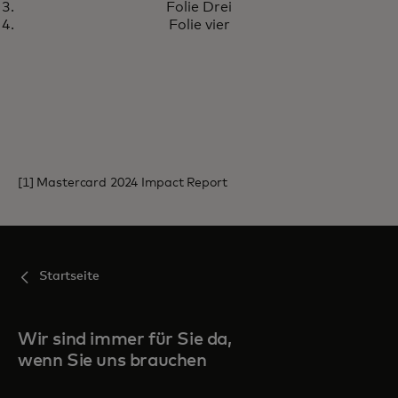
Programm für
Folie Drei
wiederverwendbare Becher und
Folie vier
reduziert den städtischen Abfall
um etwa 10 Tonnen
[1] Mastercard 2024 Impact Report
Startseite
Wir sind immer für Sie da,
wenn Sie uns brauchen