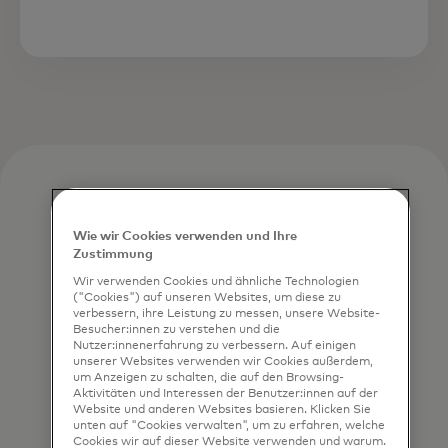
Wie wir Cookies verwenden und Ihre
Zustimmung
Wir verwenden Cookies und ähnliche Technologien
("Cookies") auf unseren Websites, um diese zu
verbessern, ihre Leistung zu messen, unsere Website-
Besucher:innen zu verstehen und die
Nutzer:innenerfahrung zu verbessern. Auf einigen
unserer Websites verwenden wir Cookies außerdem,
um Anzeigen zu schalten, die auf den Browsing-
Aktivitäten und Interessen der Benutzer:innen auf der
Website und anderen Websites basieren. Klicken Sie
unten auf "Cookies verwalten", um zu erfahren, welche
Cookies wir auf dieser Website verwenden und warum.