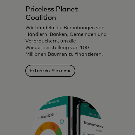
Priceless Planet
Coalition
Wir bündeln die Bemühungen von
Händlern, Banken, Gemeinden und
Verbrauchern, um die
Wiederherstellung von 100
Millionen Bäumen zu finanzieren.
Wir nutzen Technologie, Daten und
Erfahren Sie mehr
Partnerschaften, um umweltbewusste
Entscheidungen zu inspirieren, zu
informieren und zu ermöglichen.