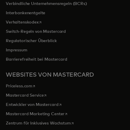
Verbindliche Unternehmensregeln (BCRs)
Interbankenentgelte
wird in einer neuen Registerkarte geöffnet
Verhaltenskodex
Switch-Regeln von Mastercard
Regulatorischer Überblick
Impressum
Barrierefreiheit bei Mastercard
WEBSITES VON MASTERCARD
wird in einer neuen Registerkarte geöffnet
Priceless.com
wird in einer neuen Registerkarte geöffnet
Mastercard Service
wird in einer neuen Registerkarte ge
Entwickler von Mastercard
wird in einer neuen Registerkarte
Mastercard Marketing Center
wird in einer neuen Registerka
Zentrum für Inklusives Wachstum