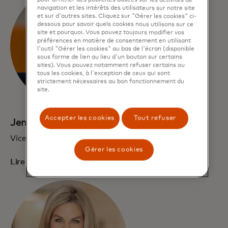
pour afficher des publicités basées sur les activités de
navigation et les intérêts des utilisateurs sur notre site
et sur d'autres sites. Cliquez sur "Gérer les cookies" ci-
dessous pour savoir quels cookies nous utilisons sur ce
site et pourquoi. Vous pouvez toujours modifier vos
préférences en matière de consentement en utilisant
l'outil "Gérer les cookies" au bas de l'écran (disponible
sous forme de lien au lieu d'un bouton sur certains
sites). Vous pouvez notamment refuser certains ou
tous les cookies, à l'exception de ceux qui sont
strictement nécessaires au bon fonctionnement du
site.
Accepter les cookies
Tout refuser
Jennifer Erickson
Vice-président exécutif, Communications
Gérer les cookies
Lire la biographie