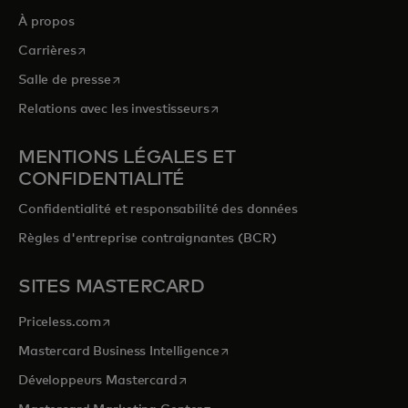
À propos
s’ouvre dans un nouvel onglet
Carrières
s’ouvre dans un nouvel onglet
Salle de presse
s’ouvre dans un nouvel onglet
Relations avec les investisseurs
MENTIONS LÉGALES ET
CONFIDENTIALITÉ
Confidentialité et responsabilité des données
Règles d'entreprise contraignantes (BCR)
SITES MASTERCARD
s’ouvre dans un nouvel onglet
Priceless.com
s’ouvre dans un nouvel onglet
Mastercard Business Intelligence
s’ouvre dans un nouvel onglet
Développeurs Mastercard