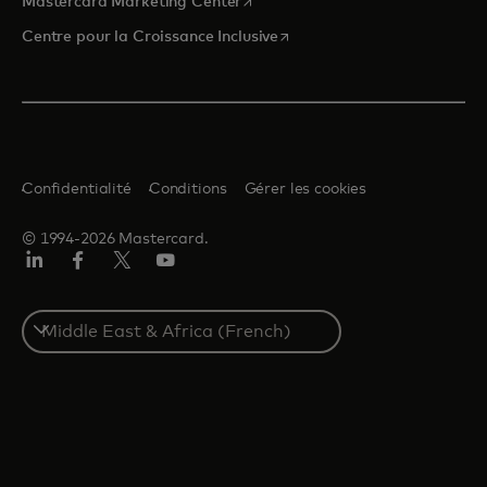
s’ouvre dans un nouvel onglet
Mastercard Marketing Center
s’ouvre dans un nouvel ongle
Centre pour la Croissance Inclusive
Confidentialité
Conditions
Gérer les cookies
© 1994-2026 Mastercard.
LinkedIn
Facebook
Twitter/X
YouTube
Select
a
country