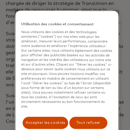
chargée de diriger la stratégie de TransUnion en
matière de ressources humaines, ainsi que la
fonction de communication mondiale, et
d'encourager une culture inclusive et performante.
Utilisation des cookies et consentement
Nous utilisons des cookies et des technologies
Susan possède une vaste expérience en matière de
similaires ("cookies") sur nos sites web pour les
stratégie des talents, notamment dans les
améliorer, mesurer leurs performances, comprendre
domaines des ressources humaines mondiales, de la
notre audience et améliorer l'expérience utilisateur.
Sur certains sites, nous utilisons également des cookies
gestion du capital humain, du leadership
pour afficher des publicités basées sur les activités de
organisationnel, du droit et de la conformité, de la
navigation et les intérêts des utilisateurs sur notre site
et sur d'autres sites. Cliquez sur "Gérer les cookies" ci-
transformation des entreprises, etc. Auparavant,
dessous pour savoir quels cookies nous utilisons sur ce
elle a passé 16 ans chez Walmart, où elle s'occupait
site et pourquoi. Vous pouvez toujours modifier vos
de 550 000 employés dans 23 pays, et était basée
préférences en matière de consentement en utilisant
l'outil "Gérer les cookies" au bas de l'écran (disponible
aux États-Unis, au Canada et en Inde.
sous forme de lien au lieu d'un bouton sur certains
sites). Vous pouvez notamment refuser certains ou
Susan est titulaire d'une licence en droit de
tous les cookies, à l'exception de ceux qui sont
l'université de Windsor au Canada et d'une maîtrise
strictement nécessaires au bon fonctionnement du
site.
en droit des affaires internationales de l'université
de Londres. Elle siège au conseil d'administration de
Coursera, Inc. et du Breakfast Club of Canada.
Accepter les cookies
Tout refuser