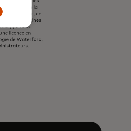
xpérience dans les
e détail et de la
Amérique latine, en
n dans les domaines
 développement
'une licence en
logie de Waterford,
ministrateurs.