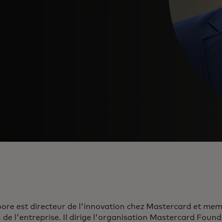
ore est directeur de l'innovation chez Mastercard et me
 de l'entreprise. Il dirige l'organisation Mastercard Foun