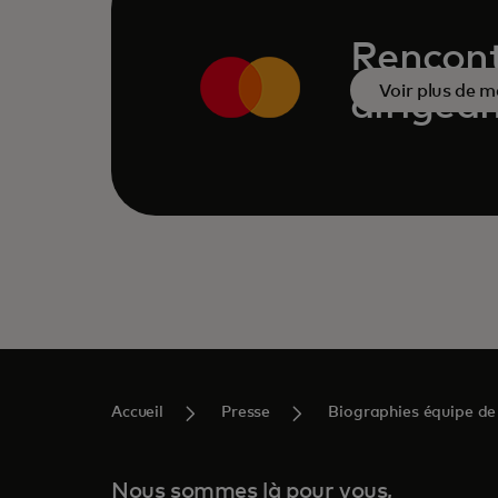
Rencont
Voir plus de m
dirigea
Accueil
Presse
Biographies équipe de 
Nous sommes là pour vous,