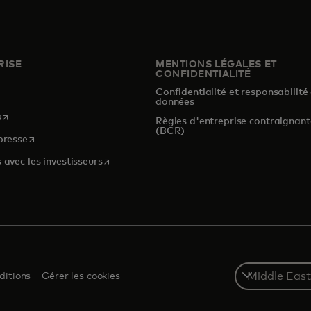
RISE
MENTIONS LÉGALES ET
CONFIDENTIALITÉ
Confidentialité et responsabilité
s
données
s’ouvre dans un nouvel onglet
s
Règles d'entreprise contraignant
(BCR)
s’ouvre dans un nouvel onglet
presse
s’ouvre dans un nouvel onglet
 avec les investisseurs
Select
ditions
Gérer les cookies
a
country