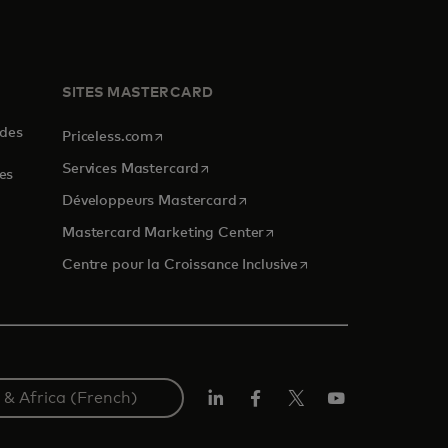
SITES MASTERCARD
 des
s’ouvre dans un nouvel onglet
Priceless.com
s’ouvre dans un nouvel onglet
Services Mastercard
es
s’ouvre dans un nouvel onglet
Développeurs Mastercard
s’ouvre dans un nouvel ongl
Mastercard Marketing Center
s’ouvre dans un nouvel
Centre pour la Croissance Inclusive
LinkedIn
Facebook
Twitter/X
YouTube