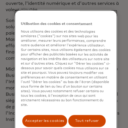
ouverte, l'identité numérique et d'autres services à
valeur ajoutée.
Son approche collaborative permet de créer des
Utilisation des cookies et consentement
solutions évolutives et fiables pour l'échange de
Nous utilisons des cookies et des technologies
paiements et de données. Lorsqu'il a rejoint
similaires ("cookies") sur nos sites web pour les
Mastercard en 2010, il a contribué à orienter les
améliorer, mesurer leurs performances, comprendre
efforts de l'entreprise en matière d'inclusion
notre audience et améliorer l'expérience utilisateur.
Sur certains sites, nous utilisons également des cookies
financière afin d'obtenir un impact social
pour afficher des publicités basées sur les activités de
commercialement durable.
navigation et les intérêts des utilisateurs sur notre site
et sur d'autres sites. Cliquez sur "Gérer les cookies" ci-
dessous pour savoir quels cookies nous utilisons sur ce
Michael est membre de la Business Roundtable, du
site et pourquoi. Vous pouvez toujours modifier vos
Business Council, du U.S.-India CEO Forum, de
préférences en matière de consentement en utilisant
l'International Advisory Panel de l'Autorité
l'outil "Gérer les cookies" au bas de l'écran (disponible
sous forme de lien au lieu d'un bouton sur certains
monétaire de Singapour et de l'International
sites). Vous pouvez notamment refuser certains ou
Business Council du Forum économique mondial. Il
tous les cookies, à l'exception de ceux qui sont
siège au conseil d'administration d'IBM, du Forum
strictement nécessaires au bon fonctionnement du
site.
de partenariat stratégique entre les États-Unis et
l'Inde, du Metropolitan Opera, du World Resources
Institute et de la Croix-Rouge américaine.
Accepter les cookies
Tout refuser