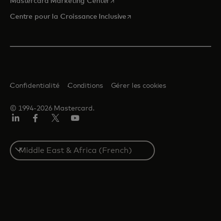
s’ouvre dans un nouvel onglet
Mastercard Marketing Center
s’ouvre dans un nouvel ongle
Centre pour la Croissance Inclusive
Confidentialité
Conditions
Gérer les cookies
© 1994-2026 Mastercard.
LinkedIn
Facebook
Twitter/X
YouTube
Select
a
country