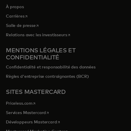
À propos
s’ouvre dans un nouvel onglet
Carrières
s’ouvre dans un nouvel onglet
Salle de presse
s’ouvre dans un nouvel onglet
Relations avec les investisseurs
MENTIONS LÉGALES ET
CONFIDENTIALITÉ
Confidentialité et responsabilité des données
Règles d'entreprise contraignantes (BCR)
SITES MASTERCARD
s’ouvre dans un nouvel onglet
Priceless.com
s’ouvre dans un nouvel onglet
Services Mastercard
s’ouvre dans un nouvel onglet
Développeurs Mastercard