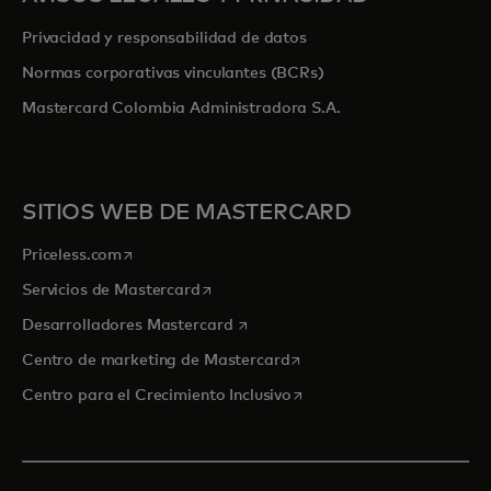
Privacidad y responsabilidad de datos
Normas corporativas vinculantes (BCRs)
Mastercard Colombia Administradora S.A.
SITIOS WEB DE MASTERCARD
se abre en una pestaña nueva
Priceless.com
se abre en una pestaña nueva
Servicios de Mastercard
se abre en una pestaña nueva
Desarrolladores Mastercard
se abre en una pestaña nu
Centro de marketing de Mastercard
se abre en una pestaña nu
Centro para el Crecimiento Inclusivo