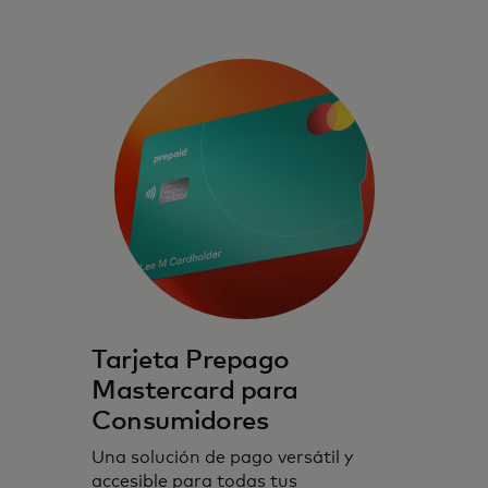
Tarjetas prepago que priorizan
experiencias digitales seguras, protegidas
Tarjeta Prepago
y sin interrupciones.
Mastercard para
Consumidores
Una solución de pago versátil y
accesible para todas tus