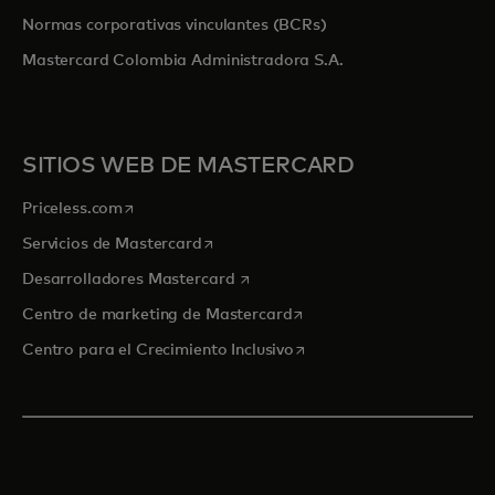
Normas corporativas vinculantes (BCRs)
Mastercard Colombia Administradora S.A.
SITIOS WEB DE MASTERCARD
se abre en una pestaña nueva
Priceless.com
se abre en una pestaña nueva
Servicios de Mastercard
se abre en una pestaña nueva
Desarrolladores Mastercard
se abre en una pestaña nu
Centro de marketing de Mastercard
se abre en una pestaña nu
Centro para el Crecimiento Inclusivo