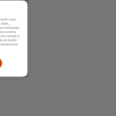
medir o seu
sites,
os interesses
ais cookies
ento usando a
 de um botão
 estritamente