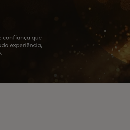
e confiança que
da experiência,
o.