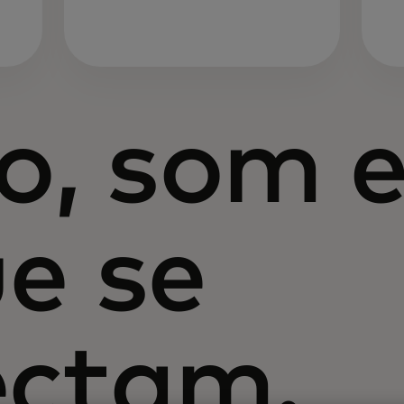
o, som 
e se
ectam.