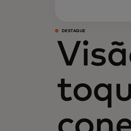
DESTAQUE
Visã
toqu
con