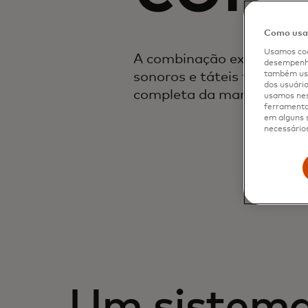
Como usam
Usamos coo
A combinação exclusiva da 
desempenho
sonoros e táteis traz certe
também usa
dos usuário
completa da marca para t
usamos nes
ferramenta 
em alguns s
necessários
Um sistema