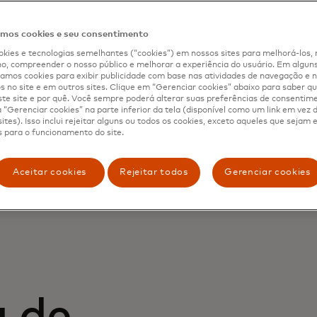
os cookies e seu consentimento
kies e tecnologias semelhantes (“cookies”) em nossos sites para melhorá-los, 
Mastercard de sinais visuais,
, compreender o nosso público e melhorar a experiência do usuário. Em alguns 
za, acessibilidade e a essência
mos cookies para exibir publicidade com base nas atividades de navegação e n
s no site e em outros sites. Clique em “Gerenciar cookies” abaixo para saber qu
ransações móveis.
te site e por quê. Você sempre poderá alterar suas preferências de consentim
“Gerenciar cookies” na parte inferior da tela (disponível como um link em vez
ites). Isso inclui rejeitar alguns ou todos os cookies, exceto aqueles que sejam
 para o funcionamento do site.
Aceitar cookies
Rejeitar todos
Gerenciar cookies
 de