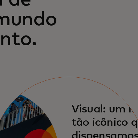
 mundo
nto.
Visual: um l
tão icônico 
dispensamos