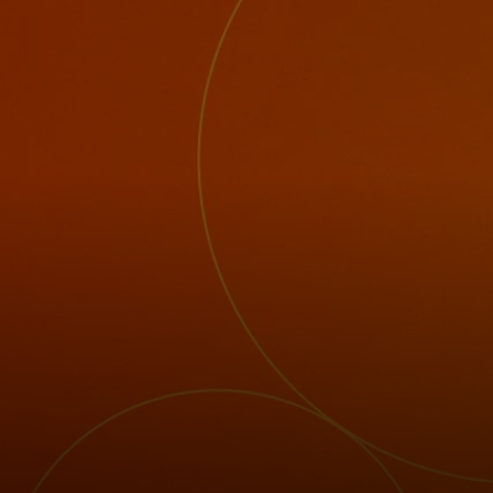
Para você
Para empresas
Para o mundo
Para inovadores
Notícias e tendências