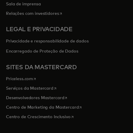
Sala de imprensa
abre em uma nova guia
Relações com investidores
LEGAL E PRIVACIDADE
Privacidade e responsabilidade de dados
Encarregado de Proteção de Dados
SITES DA MASTERCARD
abre em uma nova guia
Priceless.com
abre em uma nova guia
Serviços da Mastercard
abre em uma nova guia
Desenvolvedores Mastercard
abre em uma nova guia
Centro de Marketing da Mastercard
abre em uma nova guia
Centro de Crescimento Inclusivo