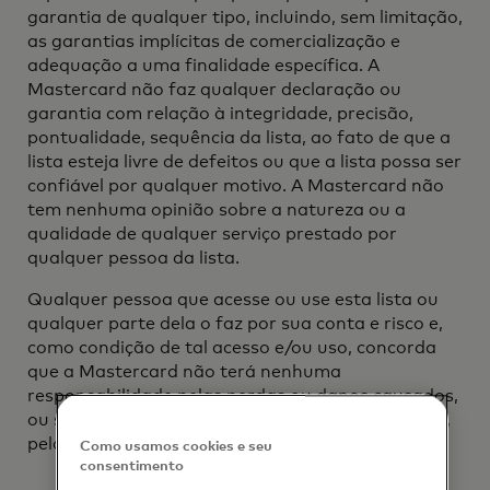
garantia de qualquer tipo, incluindo, sem limitação,
as garantias implícitas de comercialização e
adequação a uma finalidade específica. A
Mastercard não faz qualquer declaração ou
garantia com relação à integridade, precisão,
pontualidade, sequência da lista, ao fato de que a
lista esteja livre de defeitos ou que a lista possa ser
confiável por qualquer motivo. A Mastercard não
tem nenhuma opinião sobre a natureza ou a
qualidade de qualquer serviço prestado por
qualquer pessoa da lista.
Qualquer pessoa que acesse ou use esta lista ou
qualquer parte dela o faz por sua conta e risco e,
como condição de tal acesso e/ou uso, concorda
que a Mastercard não terá nenhuma
responsabilidade pelas perdas ou danos causados,
ou supostamente causados, no todo ou em parte,
pelo acesso e/ou uso da lista.
Como usamos cookies e seu
consentimento